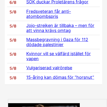
6/8
SOK duckar Proletärens frågor
5/8
Fredsveteran får anti-
atombombspris
5/8
Jojo-strejken är tillbaka – men för
att vinna krävs omtag
5/8
Massbegravning i Gaza för 112
dödade palestinier
5/8
Kvinnor vill se välfärd istället för
vapen
5/8
Vulgariserad valrörelse
5/8
15-åring kan dömas för ”horsnut”