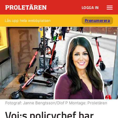
LOGGA IN
Lås upp hela webbplatsen
Prenumerera
Fotograf:
Janne Bengtsson/Olof P Montage: Proletären
Voi:s policychef har