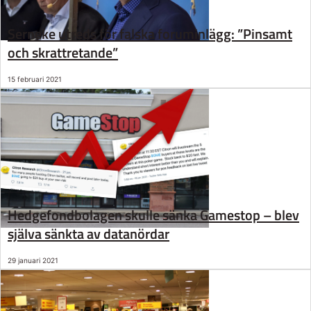
Serneke utreds för falska foruminlägg: ”Pinsamt
och skrattretande”
15 februari 2021
Hedgefondbolagen skulle sänka Gamestop – blev
själva sänkta av datanördar
29 januari 2021