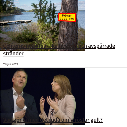
Centerns nya krav – kalhyggen och avspärrade
stränder
29 juli 2021
Vad gör vi med det röda om V röstar gult?