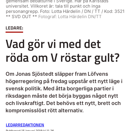
gemensam debatturné i Sverige. Här på Karlstads
universitet. Villkoret är: tala till punkt och inga
personangrepp. Foto: Lotta Härdelin / DN / TT / Kod: 3521
** SVD OUT **
Fotograf:
Lotta Härdelin DN/TT
LEDARE:
Vad gör vi med det
röda om V röstar gult?
Om Jonas Sjöstedt släpper fram Löfvens
högerregering på fredag uppstår ett nytt läge i
svensk politik. Med åtta borgerliga partier i
riksdagen måste det börja byggas något nytt
och livskraftigt. Det behövs ett nytt, brett och
kompromisslöst rött alternativ.
LEDARREDAKTIONEN
Publicerad 15 januari 2019 kl 11.26