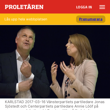
LOGGA IN
Lås upp hela webbplatsen
Prenumerera
KARLSTAD 2017-03-16 Vänsterpartiets partiledare Jonas
Sjöstedt och Centerpartiets partiledare Annie Lööf på