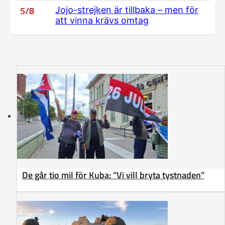
5/8
Jojo-strejken är tillbaka – men för
att vinna krävs omtag
De går tio mil för Kuba: ”Vi vill bryta tystnaden”