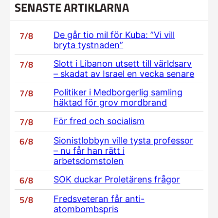
SENASTE ARTIKLARNA
7/8
De går tio mil för Kuba: ”Vi vill
bryta tystnaden”
7/8
Slott i Libanon utsett till världsarv
– skadat av Israel en vecka senare
7/8
Politiker i Medborgerlig samling
häktad för grov mordbrand
7/8
För fred och socialism
6/8
Sionistlobbyn ville tysta professor
– nu får han rätt i
arbetsdomstolen
6/8
SOK duckar Proletärens frågor
5/8
Fredsveteran får anti-
atombombspris