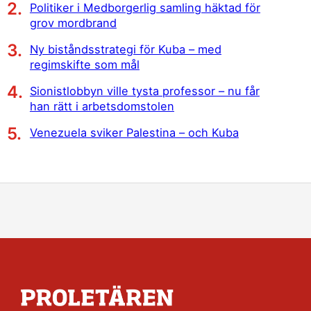
Politiker i Medborgerlig samling häktad för
grov mordbrand
Ny biståndsstrategi för Kuba – med
regimskifte som mål
Sionistlobbyn ville tysta professor – nu får
han rätt i arbetsdomstolen
Venezuela sviker Palestina – och Kuba