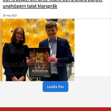
unghögern talat klarspråk
25 maj 2021
Eld och lågor över brinnande borg
8 februari 2021
Ladda fler