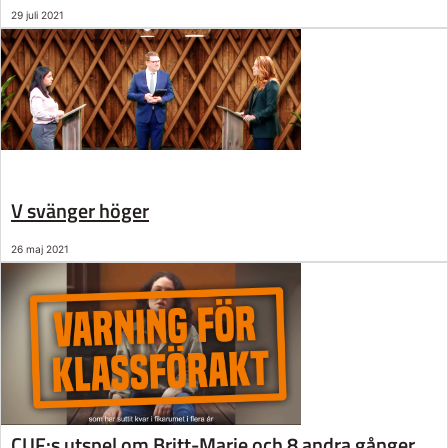
29 juli 2021
V svänger höger
26 maj 2021
CUF:s utspel om Britt-Marie och 8 andra gånger