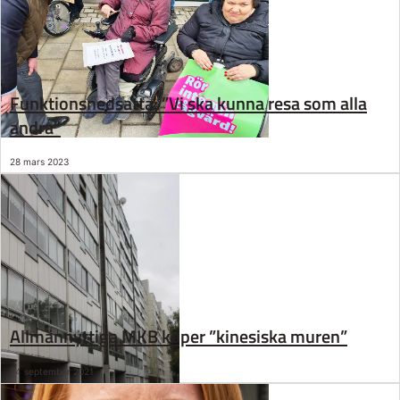
Funktionsnedsatta: ”Vi ska kunna resa som alla
andra”
28 mars 2023
Allmännyttiga MKB köper ”kinesiska muren”
24 september 2021