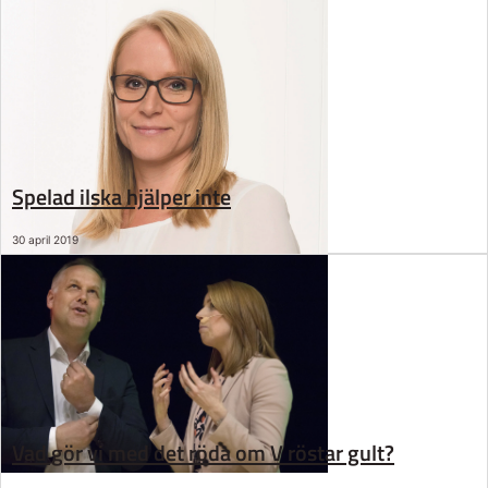
Spelad ilska hjälper inte
30 april 2019
Vad gör vi med det röda om V röstar gult?