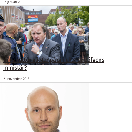
15 januari 2019
Vilka råttor väntar på sin chans i Löfvens
ministär?
21 november 2018