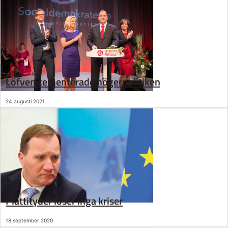
Löfven cementerade högerpolitiken
24 augusti 2021
Plattityder löser inga kriser
18 september 2020