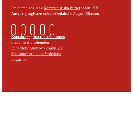
Proletären ges ut av
Kommunistiska Partiet
sedan 1970.
Ansvarig utgivare och chefredaktör:
August Eliasson
Kontaktuppgifter till redaktionen
Prenumerationsärenden
Integritetspolicy
och
köpvillkor
Mer information om Proletären
Logga in