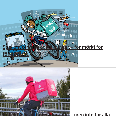
Spel om otrygga anställningar – för mörkt för
förläggarna
10 mars 2021
Kollektivavtal för Foodorabud – men inte för alla