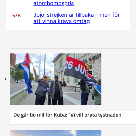
atombombspris
5/8
Jojo-strejken är tillbaka – men för
att vinna krävs omtag
De går tio mil för Kuba: ”Vi vill bryta tystnaden”