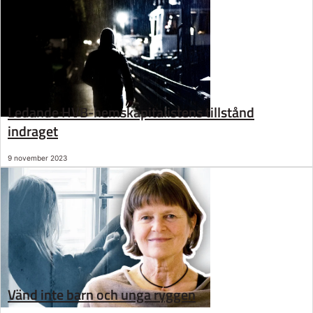
Ledande HVB-hemskapitalistens tillstånd
indraget
9 november 2023
Vänd inte barn och unga ryggen