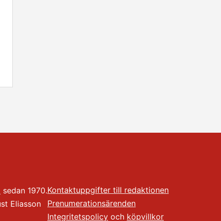
Kontaktuppgifter till redaktionen
t
sedan 1970.
Prenumerationsärenden
t Eliasson
Integritetspolicy
och
köpvillkor