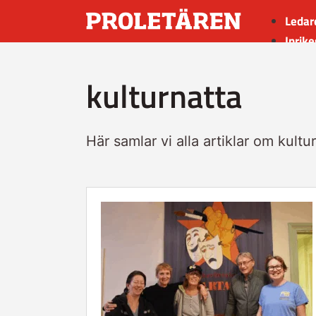
Ledar
Inrike
Utrik
kulturnatta
Kultu
Sport
Insän
Här samlar vi alla artiklar om kultu