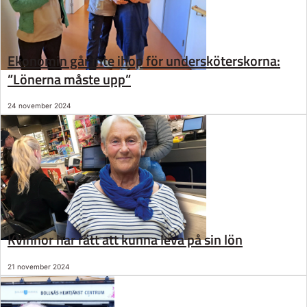
Ekonomin går inte ihop för undersköterskorna:
”Lönerna måste upp”
24 november 2024
Kvinnor har rätt att kunna leva på sin lön
21 november 2024