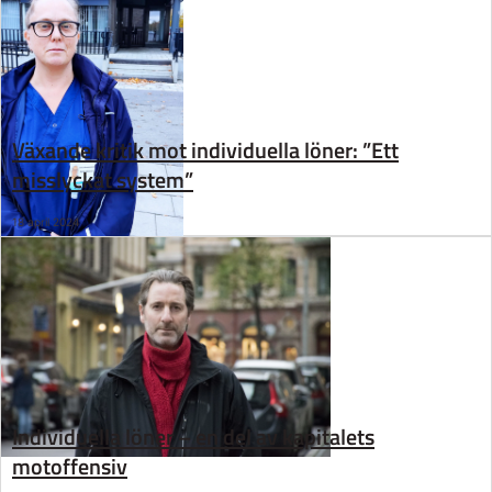
Växande kritik mot individuella löner: ”Ett
misslyckat system”
18 april 2024
Individuella löner – en del av kapitalets
motoffensiv