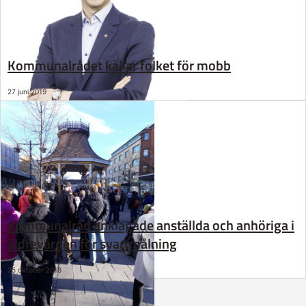
Kommunalrådet kallar folket för mobb
27 juni 2019
Kommunalråd anklagade anställda och anhöriga i
äldrevården för svartmålning
25 oktober 2018