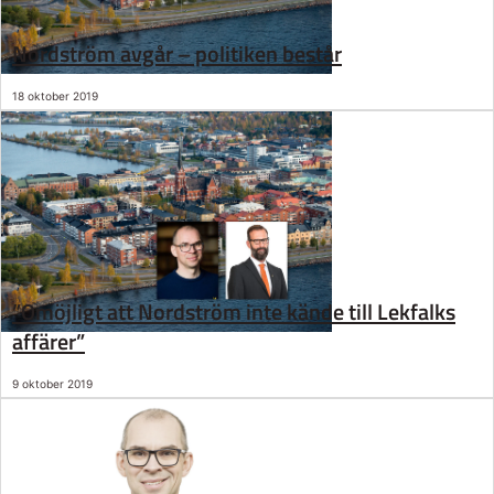
Nordström avgår – politiken består
18 oktober 2019
”Omöjligt att Nordström inte kände till Lekfalks
affärer”
9 oktober 2019