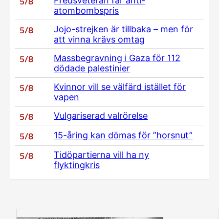
5/8
Fredsveteran får anti-
atombombspris
5/8
Jojo-strejken är tillbaka – men för
att vinna krävs omtag
5/8
Massbegravning i Gaza för 112
dödade palestinier
5/8
Kvinnor vill se välfärd istället för
vapen
5/8
Vulgariserad valrörelse
5/8
15-åring kan dömas för ”horsnut”
5/8
Tidöpartierna vill ha ny
flyktingkris