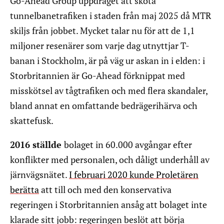
Go-Ahead Group uppdraget att sköta
tunnelbanetrafiken i staden från maj 2025 då MTR
skiljs från jobbet. Mycket talar nu för att de 1,1
miljoner resenärer som varje dag utnyttjar T-
banan i Stockholm, är på väg ur askan in i elden: i
Storbritannien är Go-Ahead förknippat med
misskötsel av tågtrafiken och med flera skandaler,
bland annat en omfattande bedrägerihärva och
skattefusk.
2016 ställde
bolaget in 60.000 avgångar efter
konflikter med personalen, och dåligt underhåll av
järnvägsnätet.
I februari 2020 kunde Proletären
berätta
att till och med den konservativa
regeringen i Storbritannien ansåg att bolaget inte
klarade sitt jobb: regeringen beslöt att börja