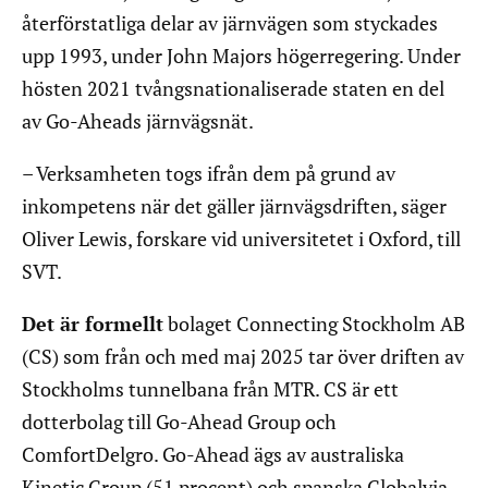
återförstatliga delar av järnvägen som styckades
upp 1993, under John Majors högerregering. Under
hösten 2021 tvångsnationaliserade staten en del
av Go-Aheads järnvägsnät.
– Verksamheten togs ifrån dem på grund av
inkompetens när det gäller järnvägsdriften, säger
Oliver Lewis, forskare vid universitetet i Oxford, till
SVT.
Det är formellt
bolaget Connecting Stockholm AB
(CS) som från och med maj 2025 tar över driften av
Stockholms tunnelbana från MTR. CS är ett
dotterbolag till Go-Ahead Group och
ComfortDelgro. Go-Ahead ägs av australiska
Kinetic Group (51 procent) och spanska Globalvia