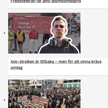
Fredsveteran får anti-atombombspris
Jojo-strejken är tillbaka – men för att vinna krävs
omtag