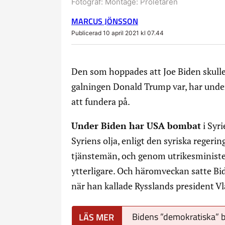
Fotograf:
Montage: Proletären
MARCUS JÖNSSON
Publicerad 10 april 2021 kl 07.44
Den som hoppades att Joe Biden skulle 
galningen Donald Trump var, har under 
att fundera på.
Under Biden har USA bombat
i Syri
Syriens olja, enligt den syriska regeri
tjänstemän, och genom utrikesministe
ytterligare. Och häromveckan satte Bi
när han kallade Rysslands president Vl
Bidens ”demokratiska” 