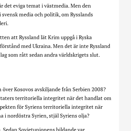
r det eviga temat i västmedia. Men den
 svensk media och politik, om Rysslands
leri.
tten att Ryssland lät Krim uppgå i Ryska
mförstånd med Ukraina. Men det är inte Ryssland
lag som rått sedan andra världskrigets slut.
 över Kosovos avskiljande från Serbien 2008?
aters territoriella integritet när det handlat om
pekten för Syriens territoriella integritet när
 i nordöstra Syrien, stjäl Syriens olja?
ia. Sedan Sovjetunionens bildande var