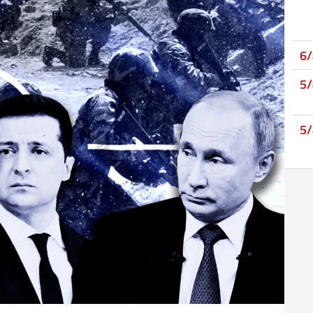
6
5
5