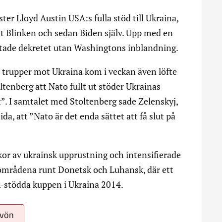
ter Lloyd Austin USA:s fulla stöd till Ukraina,
örst Blinken och sedan Biden själv. Upp med en
ttade dekretet utan Washingtons inblandning.
ta trupper mot Ukraina kom i veckan även löfte
ltenberg att Nato fullt ut stöder Ukrainas
et”. I samtalet med Stoltenberg sade Zelenskyj,
a, att ”Nato är det enda sättet att få slut på
kor av ukrainsk upprustning och intensifierade
i områdena runt Donetsk och Luhansk, där ett
A-stödda kuppen i Ukraina 2014.
lvön