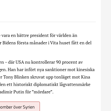
vara en bättre president för världen än
Bidens första månader i Vita huset fått en del
en – där USA nu kontrollerar 90 procent av
ngen. Han har infört nya sanktioner mot kinesiska
r Tony Blinken skruvat upp tonläget mot Kina
den ett historiskt diplomatiskt lågvattenmärke
adimir Putin för ”mördare”.
bomber över Syrien