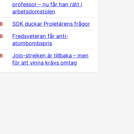
professor – nu får han rätt i
arbetsdomstolen
/8
SOK duckar Proletärens frågor
/8
Fredsveteran får anti-
atombombspris
/8
Jojo-strejken är tillbaka – men
för att vinna krävs omtag