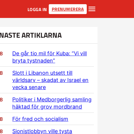
PRENUMERERA
LOGGA IN
NASTE ARTIKLARNA
/8
De går tio mil för Kuba: ”Vi vill
bryta tystnaden”
/8
Slott i Libanon utsett till
världsarv – skadat av Israel en
vecka senare
/8
Politiker i Medborgerlig samling
häktad för grov mordbrand
/8
För fred och socialism
/8
Sionistlobbyn ville tysta