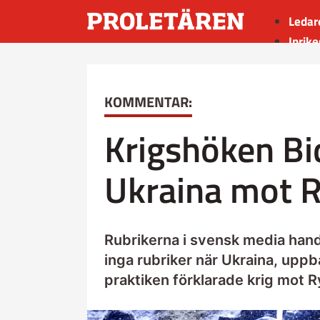
Ledar
Inrike
Utrik
Kultu
KOMMENTAR:
Sport
Insän
Krigshöken Bi
Ukraina mot 
Rubrikerna i svensk media hand
inga rubriker när Ukraina, upp
praktiken förklarade krig mot R