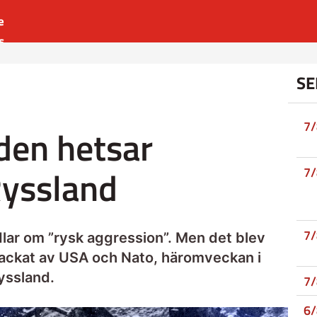
e
s
es
SE
r
t
7
den hetsar
Ryssland
7
7
lar om ”rysk aggression”. Men det blev
backat av USA och Nato, häromveckan i
yssland.
7
6