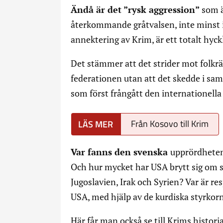
Ändå är det ”rysk aggression”
som ä
återkommande gråtvalsen, inte minst i
annektering av Krim, är ett totalt hyck
Det stämmer att det strider mot folkrä
federationen utan att det skedde i sa
som först frångått den internationella 
Från Kosovo till Krim
Var fanns den svenska
upprördheten
Och hur mycket har USA brytt sig om st
Jugoslavien, Irak och Syrien? Var är res
USA, med hjälp av de kurdiska styrkorna
Här får man också se till Krims histor