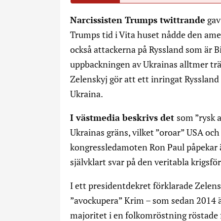
Narcissisten Trumps twittrande
gav
Trumps tid i Vita huset nådde den ame
också attackerna på Ryssland som är Bi
uppbackningen av Ukrainas alltmer tr
Zelenskyj gör att ett inringat Rysslan
Ukraina.
I västmedia beskrivs det
som ”rysk a
Ukrainas gräns, vilket ”oroar” USA oc
kongressledamoten Ron Paul påpekar ä
självklart svar på den veritabla krigs
I ett presidentdekret förklarade Zelensk
”avockupera” Krim – som sedan 2014 är 
majoritet i en folkomröstning röstade f