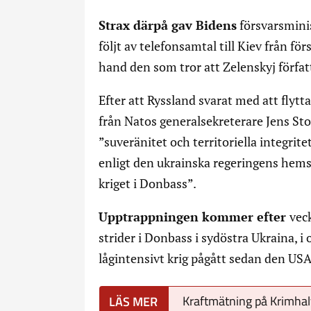
Strax därpå gav Bidens
försvarsminis
följt av telefonsamtal till Kiev från f
hand den som tror att Zelenskyj förfa
Efter att Ryssland svarat med att flyt
från Natos generalsekreterare Jens Sto
”suveränitet och territoriella integrit
enligt den ukrainska regeringens hemsid
kriget i Donbass”.
Upptrappningen kommer efter
vec
strider i Donbass i sydöstra Ukraina, 
lågintensivt krig pågått sedan den US
Kraftmätning på Krimha