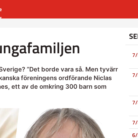
e
s
es
SE
r
kungafamiljen
t
7
i Sverige? ”Det borde vara så. Men tyvärr
7
likanska föreningens ordförande Niclas
es, ett av de omkring 300 barn som
7
7
6