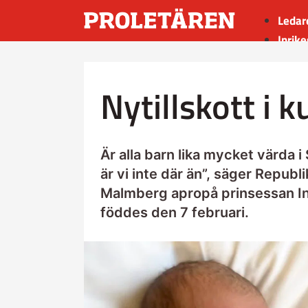
Ledar
Inrike
Utrik
Kultu
Nytillskott i 
Sport
Insän
Är alla barn lika mycket värda 
är vi inte där än”, säger Repub
Malmberg apropå prinsessan In
föddes den 7 februari.