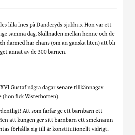
es lilla Ines på Danderyds sjukhus. Hon var ett
rige samma dag. Skillnaden mellan henne och de
och därmed har chans (om än ganska liten) att bli
nget annat av de 300 barnen.
 XVI Gustaf några dagar senare tillkännagav
(hon fick Västerbotten).
dentligt! Att som farfar ge ett barnbarn ett
 Men att kungen ger sitt barnbarn ett smeknamn
as förhålla sig till är konstitutionellt vidrigt.