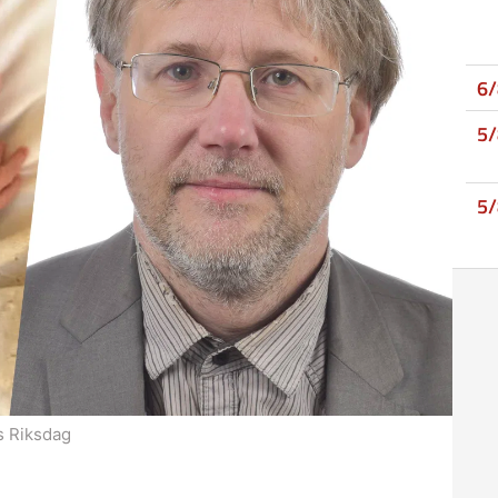
6
5
5
s Riksdag