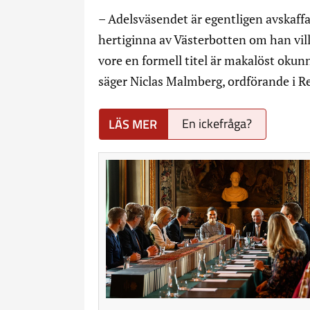
– Adelsväsendet är egentligen avskaffa
hertiginna av Västerbotten om han vil
vore en formell titel är makalöst okunni
säger Niclas Malmberg, ordförande i Re
En ickefråga?