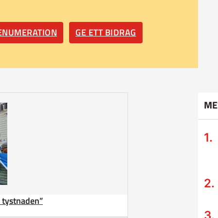
RENUMERATION
GE ETT BIDRAG
ME
ta tystnaden”