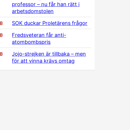
professor – nu får han rätt i
arbetsdomstolen
/8
SOK duckar Proletärens frågor
/8
Fredsveteran får anti-
atombombspris
/8
Jojo-strejken är tillbaka – men
för att vinna krävs omtag