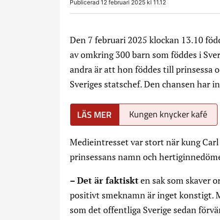
Publicerad 12 februari 2025 kl 11.12
Den 7 februari 2025 klockan 13.10 född
av omkring 300 barn som föddes i Sve
andra är att hon föddes till prinsessa 
Sveriges statschef. Den chansen har i
Kungen knycker kafé
Medieintresset var stort när kung Carl
prinsessans namn och hertiginnedöme 
– Det är faktiskt
en sak som skaver or
positivt smeknamn är inget konstigt.
som det offentliga Sverige sedan förvänt