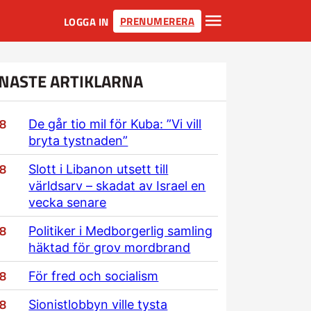
PRENUMERERA
LOGGA IN
NASTE ARTIKLARNA
/8
De går tio mil för Kuba: ”Vi vill
bryta tystnaden”
/8
Slott i Libanon utsett till
världsarv – skadat av Israel en
vecka senare
/8
Politiker i Medborgerlig samling
häktad för grov mordbrand
/8
För fred och socialism
/8
Sionistlobbyn ville tysta