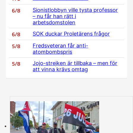
6/8
Sionistlobbyn ville tysta professor
– nu får han rätt i
arbetsdomstolen
6/8
SOK duckar Proletärens frågor
5/8
Fredsveteran får anti-
atombombspris
5/8
Jojo-strejken är tillbaka – men för
att vinna krävs omtag