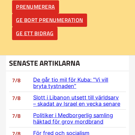
PRENUMERERA
GE BORT PRENUMERATION
GE ETT BIDRAG
SENASTE ARTIKLARNA
7/8
De går tio mil för Kuba: ”Vi vill
bryta tystnaden”
7/8
Slott i Libanon utsett till världsarv
– skadat av Israel en vecka senare
7/8
Politiker i Medborgerlig samling
häktad för grov mordbrand
7/8
För fred och socialism