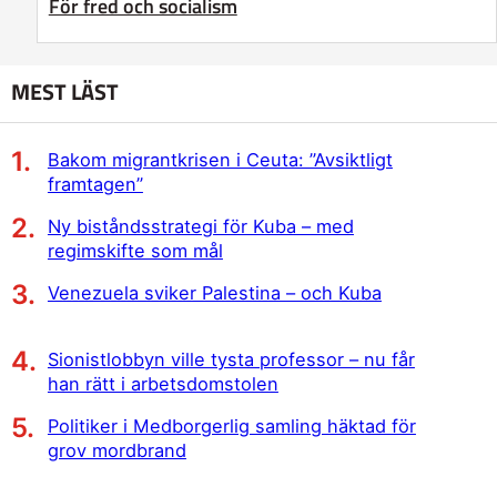
För fred och socialism
MEST LÄST
Bakom migrantkrisen i Ceuta: ”Avsiktligt
framtagen”
Ny biståndsstrategi för Kuba – med
regimskifte som mål
Venezuela sviker Palestina – och Kuba
Sionistlobbyn ville tysta professor – nu får
han rätt i arbetsdomstolen
Politiker i Medborgerlig samling häktad för
grov mordbrand