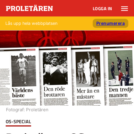
LOGGA IN
Lås upp hela webbplatsen
Prenumerera
Fotograf:
Proletären
OS-SPECIAL