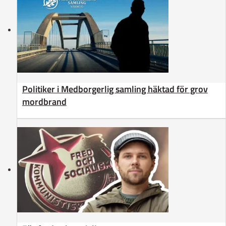
Politiker i Medborgerlig samling häktad för grov
mordbrand