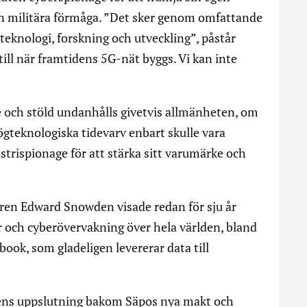
in militära förmåga. ”Det sker genom omfattande
eknologi, forskning och utveckling”, påstår
 till när framtidens 5G-nät byggs. Vi kan inte
 och stöld undanhålls givetvis allmänheten, om
 högteknologiska tidevarv enbart skulle vara
strispionage för att stärka sitt varumärke och
ren Edward Snowden visade redan för sju år
 och cyberövervakning över hela världen, bland
ook, som gladeligen levererar data till
ens uppslutning bakom Säpos nya makt och