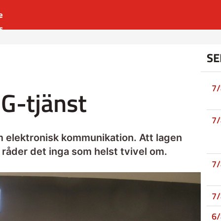
e
s
es
SE
r
t
7
5G-tjänst
7
m elektronisk kommunikation. Att lagen
råder det inga som helst tvivel om.
7
7
6