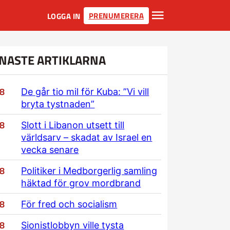
PRENUMERERA
LOGGA IN
NASTE ARTIKLARNA
/8
De går tio mil för Kuba: ”Vi vill
bryta tystnaden”
/8
Slott i Libanon utsett till
världsarv – skadat av Israel en
vecka senare
/8
Politiker i Medborgerlig samling
häktad för grov mordbrand
/8
För fred och socialism
/8
Sionistlobbyn ville tysta