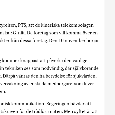
tyrelsen, PTS, att de kinesiska telekombolagen
enska 5G-nät. De företag som vill komma över en
ukter från dessa företag. Den 10 november börjar
g kommer knappast att påverka den vanlige
in tekniken ses som nödvändig, där självkörande
t. Därpå väntas den ha betydelse för sjukvården.
vervakning av enskilda medborgare, som lever
tem.
tronisk kommunikation. Regeringen hävdar att
etskraven för de trådlösa näten. Men syftet är att