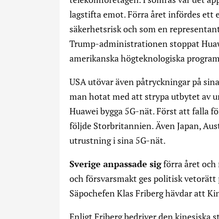
lagstifta emot. Förra året infördes e
säkerhetsrisk och som en representant 
Trump-administrationen stoppat Huawe
amerikanska högteknologiska program
USA utövar även påtryckningar på sina 
man hotat med att strypa utbytet av 
Huawei bygga 5G-nät. Först att falla f
följde Storbritannien. Även Japan, Aus
utrustning i sina 5G-nät.
Sverige anpassade sig
förra året och 
och försvarsmakt ges politisk vetorätt
Säpochefen Klas Friberg hävdar att Kin
Enligt Friberg bedriver den kinesiska s