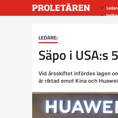
Ledar
Inrike
Utrik
Kultu
LEDARE:
Sport
Insän
Säpo i USA:s 
Vid årsskiftet infördes lagen o
är riktad emot Kina och Huawei 