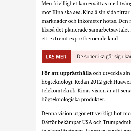
Men frivillighet kan ersättas med två
mot Kina ska ses. Kina å sin sida tittar
marknader och inkomster hotas. Den 
likaså det planerade samarbetsavtalet 
ett extremt exportberoende land.
De superrika gör sig rik
För att upprätthålla
och utveckla sin
högteknologi. Redan 2012 gick Huawei 
telekomteknik. Kinas vision är att se
högteknologiska produkter.
Denna vision utgör ett verkligt hot m
Därför bekämpar USA och Trumpadmini
telekomföretagen. I somras var det a