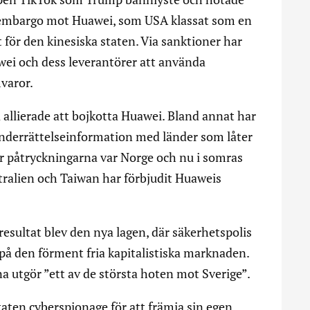
tt embargo mot Huawei, som USA klassat som en
för den kinesiska staten. Via sanktioner har
i och dess leverantörer att använda
varor.
allierade att bojkotta Huawei. Bland annat har
underrättelseinformation med länder som låter
ör påtryckningarna var Norge och nu i somras
tralien och Taiwan har förbjudit Huaweis
resultat blev den nya lagen, där säkerhetspolis
 på den förment fria kapitalistiska marknaden.
a utgör ”ett av de största hoten mot Sverige”.
taten cyberspionage för att främja sin egen