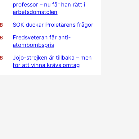
professor – nu får han rätt i
arbetsdomstolen
/8
SOK duckar Proletärens frågor
/8
Fredsveteran får anti-
atombombspris
/8
Jojo-strejken är tillbaka – men
för att vinna krävs omtag