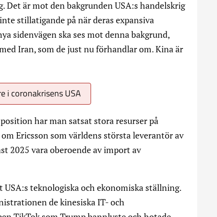
ng. Det är mot den bakgrunden USA:s handelskrig
 inte stillatigande på när deras expansiva
nya sidenvägen ska ses mot denna bakgrund,
med Iran, som de just nu förhandlar om. Kina är
are i coronakrisens USA
 position har man satsat stora resurser på
om Ericsson som världens största leverantör av
nast 2025 vara oberoende av import av
ot USA:s teknologiska och ekonomiska ställning.
strationen de kinesiska IT- och
ppen TikTok som Trump bannlyste och hotade