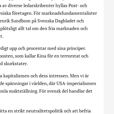
 av diverse ledarskribenter hyllas Post- och
inesiska företagen. För marknadsfundamentalister
Henrik Sundbom på Svenska Dagbladet och
lötsligt allt tal om den fria marknaden och
t.
ydigt upp och procentar med sina principer.
osten, som kallar Kina för en terrorstat och
ed skurkstater.
ka kapitalismen och dess intressen. Men vi är
ande spänningar i världen, där USA-imperialismen
 gamla maktställning. För svensk del handlar det
tta en strikt neutralitetspolitik och att befria