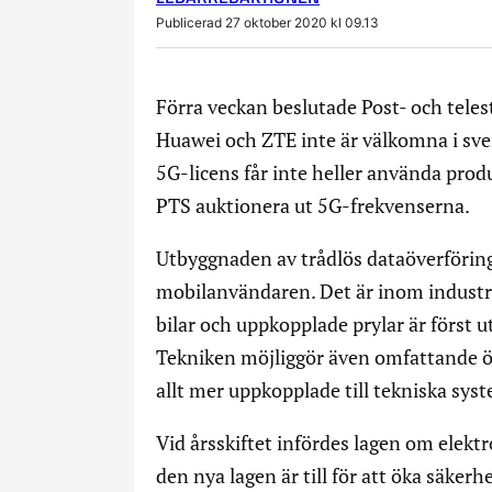
Publicerad 27 oktober 2020 kl 09.13
Förra veckan beslutade Post- och teles
Huawei och ZTE inte är välkomna i sv
5G-licens får inte heller använda prod
PTS auktionera ut 5G-frekvenserna.
Utbyggnaden av trådlös dataöverförin
mobilanvändaren. Det är inom industr
bilar och uppkopplade prylar är först u
Tekniken möjliggör även omfattande ö
allt mer uppkopplade till tekniska sys
Vid årsskiftet infördes lagen om elek
den nya lagen är till för att öka säkerh