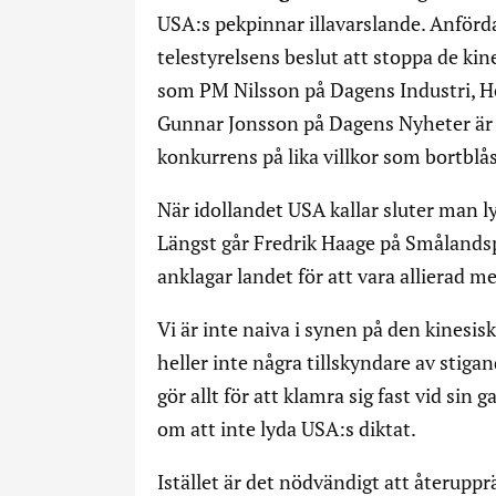
USA:s pekpinnar illavarslande. Anförda
telestyrelsens beslut att stoppa de k
som PM Nilsson på Dagens Industri, 
Gunnar Jonsson på Dagens Nyheter är p
konkurrens på lika villkor som bortblås
När idollandet USA kallar sluter man l
Längst går Fredrik Haage på Smålandsp
anklagar landet för att vara allierad m
Vi är inte naiva i synen på den kinesis
heller inte några tillskyndare av stig
gör allt för att klamra sig fast vid sin
om att inte lyda USA:s diktat.
Istället är det nödvändigt att återupprä