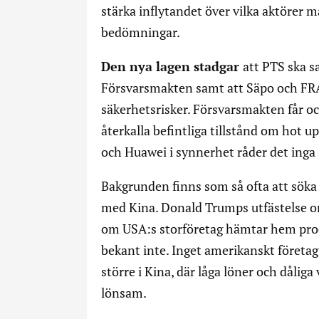
stärka inflytandet över vilka aktörer ma
bedömningar.
Den nya lagen stadgar
att PTS ska 
Försvarsmakten samt att Säpo och FRA
säkerhetsrisker. Försvarsmakten får ock
återkalla befintliga tillstånd om hot u
och Huawei i synnerhet råder det inga 
Bakgrunden finns som så ofta att söka
med Kina. Donald Trumps utfästelse om
om USA:s storföretag hämtar hem prod
bekant inte. Inget amerikanskt företag v
större i Kina, där låga löner och dåliga
lönsam.