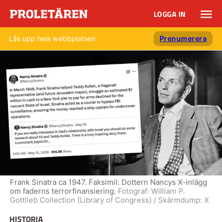
LOGGA IN
Lås upp hela webbplatsen
Prenumerera
Frank Sinatra ca 1947. Faksimil: Dottern Nancys X-inlägg
om faderns terrorfinansiering.
Fotograf:
William P.
Gottlieb Collection (Library of Congress) / Skärmdump: X
HISTORIA