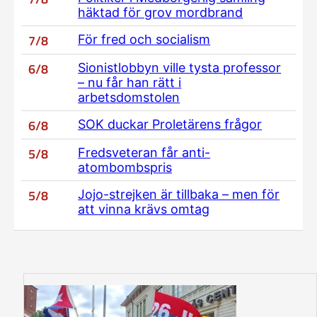
häktad för grov mordbrand
7/8
För fred och socialism
6/8
Sionistlobbyn ville tysta professor
– nu får han rätt i
arbetsdomstolen
6/8
SOK duckar Proletärens frågor
5/8
Fredsveteran får anti-
atombombspris
5/8
Jojo-strejken är tillbaka – men för
att vinna krävs omtag