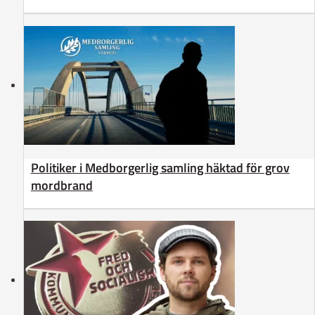
Politiker i Medborgerlig samling häktad för grov
mordbrand