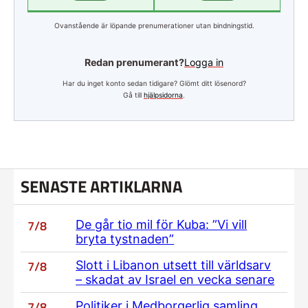
Ovanstående är löpande prenumerationer utan bindningstid.
Redan prenumerant?
Logga in
Har du inget konto sedan tidigare? Glömt ditt lösenord?
Gå till
hjälpsidorna
.
SENASTE ARTIKLARNA
7/8
De går tio mil för Kuba: ”Vi vill
bryta tystnaden”
7/8
Slott i Libanon utsett till världsarv
– skadat av Israel en vecka senare
7/8
Politiker i Medborgerlig samling