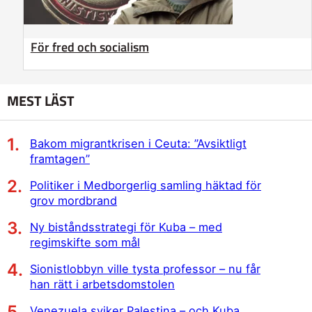
För fred och socialism
MEST LÄST
Bakom migrantkrisen i Ceuta: ”Avsiktligt
framtagen”
Politiker i Medborgerlig samling häktad för
grov mordbrand
Ny biståndsstrategi för Kuba – med
regimskifte som mål
Sionistlobbyn ville tysta professor – nu får
han rätt i arbetsdomstolen
Venezuela sviker Palestina – och Kuba