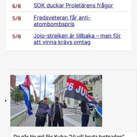
6/8
SOK duckar Proletärens frågor
5/8
Fredsveteran får anti-
atombombspris
5/8
Jojo-strejken är tillbaka – men för
att vinna krävs omtag
De går tio mil för Kuba: ”Vi vill bryta tystnaden”