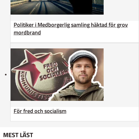
Politiker i Medborgerlig samling häktad för grov
mordbrand
För fred och socialism
MEST LÄST