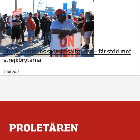
Strejk i världens största saltgruva – får stöd mot
strejkbrytarna
11 juli 2018