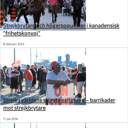
Strejkbrytare och högerpopulister i kanadensisk
”frihetskonvoj”
8 februari 2022
Strejk i världens största saltgruva – barrikader
mot strejkbrytare
11 juli 2018