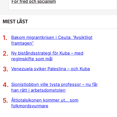
För fred och socialism
MEST LÄST
Bakom migrantkrisen i Ceuta: ”Avsiktligt
framtagen”
Ny biståndsstrategi för Kuba – med
regimskifte som mål
Venezuela sviker Palestina – och Kuba
Sionistlobbyn ville tysta professor – nu får
han rätt i arbetsdomstolen
Åttiotalsikonen kommer ut… som
folkmordsvurmare