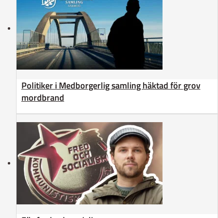
Politiker i Medborgerlig samling häktad för grov
mordbrand