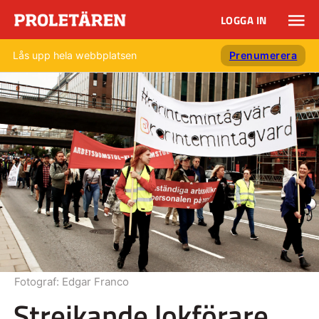
LOGGA IN
Lås upp hela webbplatsen
Prenumerera
Fotograf:
Edgar Franco
Strejkande lokförare