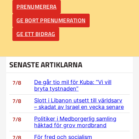
PRENUMERERA
GE BORT PRENUMERATION
GE ETT BIDRAG
SENASTE ARTIKLARNA
7/8
De går tio mil för Kuba: ”Vi vill
bryta tystnaden”
7/8
Slott i Libanon utsett till världsarv
– skadat av Israel en vecka senare
7/8
Politiker i Medborgerlig samling
häktad för grov mordbrand
7/8
För fred och socialism