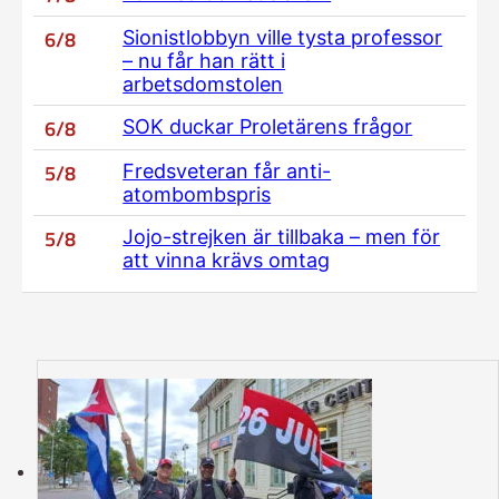
6/8
Sionistlobbyn ville tysta professor
– nu får han rätt i
arbetsdomstolen
6/8
SOK duckar Proletärens frågor
5/8
Fredsveteran får anti-
atombombspris
5/8
Jojo-strejken är tillbaka – men för
att vinna krävs omtag