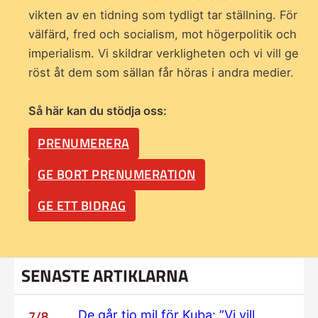
vikten av en tidning som
tydligt tar ställning. För
välfärd, fred och socialism, mot högerpolitik och
imperialism. Vi skildrar verkligheten och vi vill ge
röst åt dem som sällan får höras i andra medier.
Så här kan du stödja oss:
PRENUMERERA
GE BORT PRENUMERATION
GE ETT BIDRAG
SENASTE ARTIKLARNA
7/8
De går tio mil för Kuba: ”Vi vill