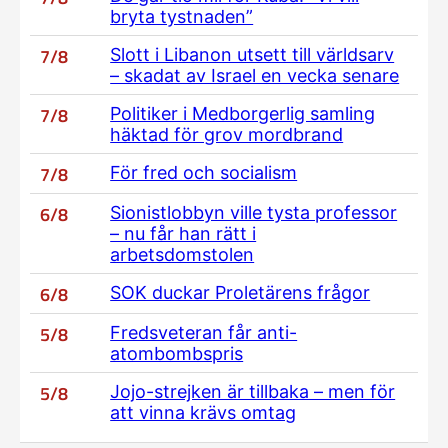
bryta tystnaden”
7/8
Slott i Libanon utsett till världsarv
– skadat av Israel en vecka senare
7/8
Politiker i Medborgerlig samling
häktad för grov mordbrand
7/8
För fred och socialism
6/8
Sionistlobbyn ville tysta professor
– nu får han rätt i
arbetsdomstolen
6/8
SOK duckar Proletärens frågor
5/8
Fredsveteran får anti-
atombombspris
5/8
Jojo-strejken är tillbaka – men för
att vinna krävs omtag