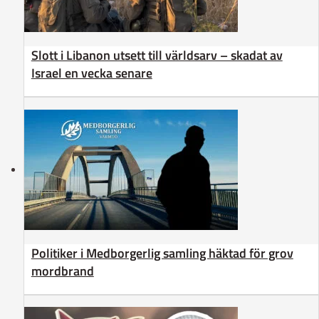
Slott i Libanon utsett till världsarv – skadat av
Israel en vecka senare
Politiker i Medborgerlig samling häktad för grov
mordbrand