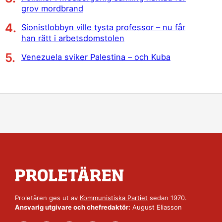
grov mordbrand
Sionistlobbyn ville tysta professor – nu får
han rätt i arbetsdomstolen
Venezuela sviker Palestina – och Kuba
Proletären ges ut av
Kommunistiska Partiet
sedan 1970.
Ansvarig utgivare och chefredaktör:
August Eliasson