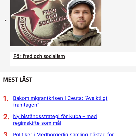
För fred och socialism
MEST LÄST
Bakom migrantkrisen i Ceuta: ”Avsiktligt
framtagen”
Ny biståndsstrategi för Kuba – med
regimskifte som mål
Politiker i Medborgerlig samling häktad för