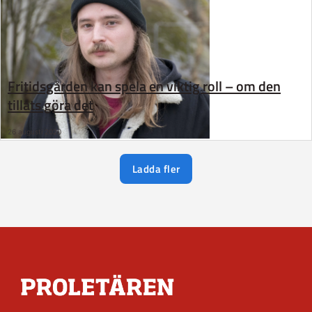
Fritidsgården kan spela en viktig roll – om den
tillåts göra det
26 augusti 2020
Ladda fler