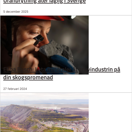
Uranbrytning åter laglig i Sverige
5 december 2025
Ebba Busch: Leta mineraler åt gruvindustrin på
din skogspromenad
27 februari 2024