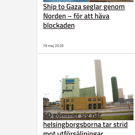
Ship to Gaza seglar genom
Norden – för att häva
blockaden
19 maj 2026
SD gömmer sig när
helsingborgsborna tar strid
mot utförsäljningar