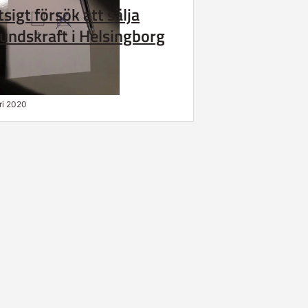
sigt försök att sälja
undskraft i Helsingborg
ri 2020