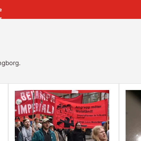
e
s
es
r
t
ingborg.