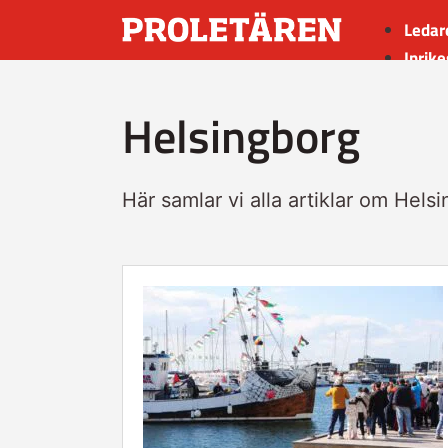
Ledar
Inrike
Utrik
Helsingborg
Kultu
Sport
Insän
Här samlar vi alla artiklar om Hels