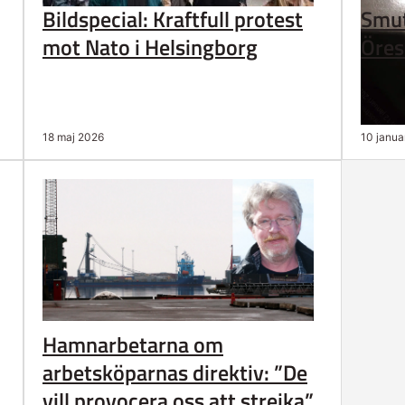
Bildspecial: Kraftfull protest
Smut
mot Nato i Helsingborg
Öres
18 maj 2026
10 janua
Hamnarbetarna om
arbetsköparnas direktiv: ”De
vill provocera oss att strejka”