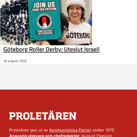
Göteborg Roller Derby: Uteslut Israel!
18 augusti 2025
Proletären ges ut av
Kommunistiska Partiet
sedan 1970.
Ansvarig utgivare och chefredaktör:
August Eliasson