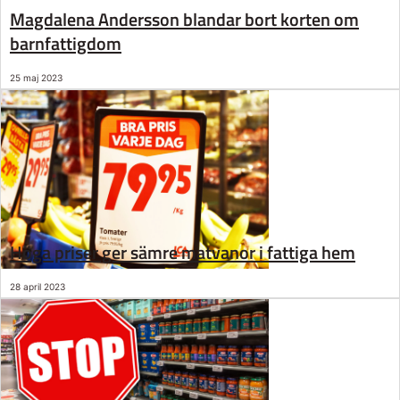
Magdalena Andersson blandar bort korten om
barnfattigdom
25 maj 2023
Höga priser ger sämre matvanor i fattiga hem
28 april 2023