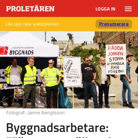
LOGGA IN
Lås upp hela webbplatsen
Prenumerera
Fotograf:
Janne Bengtsson
Byggnadsarbetare: