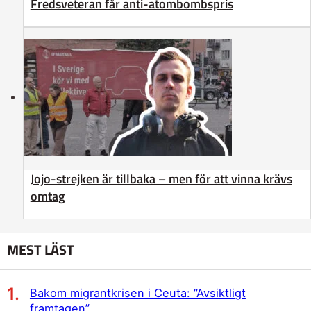
Fredsveteran får anti-atombombspris
Jojo-strejken är tillbaka – men för att vinna krävs
omtag
MEST LÄST
Bakom migrantkrisen i Ceuta: ”Avsiktligt
framtagen”