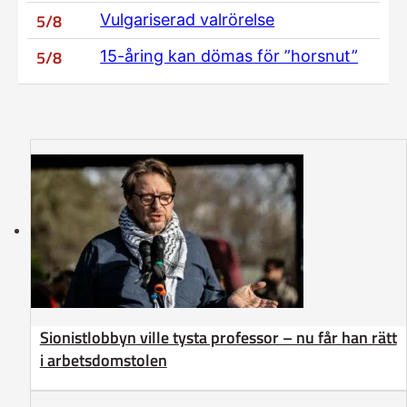
5/8
Vulgariserad valrörelse
5/8
15-åring kan dömas för ”horsnut”
Sionistlobbyn ville tysta professor – nu får han rätt
i arbetsdomstolen