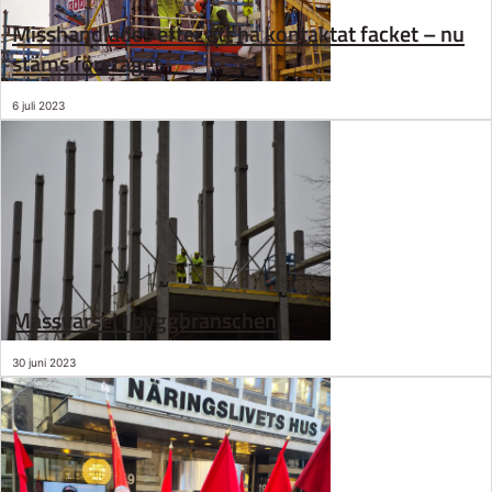
Misshandlades efter att ha kontaktat facket – nu
stäms företaget
6 juli 2023
Massvarsel i byggbranschen
30 juni 2023