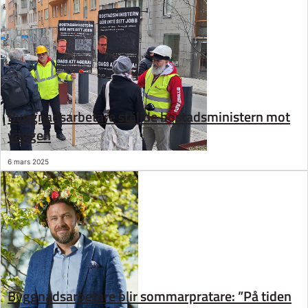
Byggnadsarbetare ställde bostadsministern mot
väggen
6 mars 2025
Byggnadsarbetare blir sommarpratare: ”På tiden