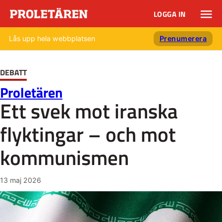
LOGGA IN
Lås upp hela webbplatsen
Prenumerera
DEBATT
Proletären
Ett svek mot iranska
flyktingar – och mot
kommunismen
13 maj 2026