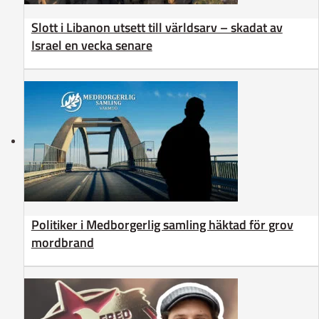
Slott i Libanon utsett till världsarv – skadat av
Israel en vecka senare
Politiker i Medborgerlig samling häktad för grov
mordbrand