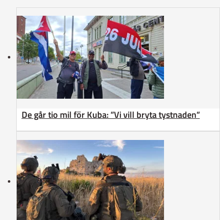
De går tio mil för Kuba: ”Vi vill bryta tystnaden”