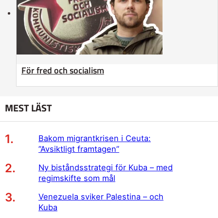
För fred och socialism
MEST LÄST
Bakom migrantkrisen i Ceuta:
”Avsiktligt framtagen”
Ny biståndsstrategi för Kuba – med
regimskifte som mål
Venezuela sviker Palestina – och
Kuba