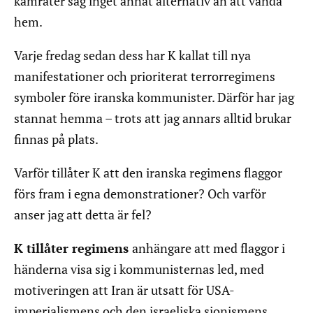
kamrater såg inget annat alternativ än att vända
hem.
Varje fredag sedan dess har K kallat till nya
manifestationer och prioriterat terrorregimens
symboler före iranska kommunister. Därför har jag
stannat hemma – trots att jag annars alltid brukar
finnas på plats.
Varför tillåter K att den iranska regimens flaggor
förs fram i egna demonstrationer? Och varför
anser jag att detta är fel?
K tillåter regimens
anhängare att med flaggor i
händerna visa sig i kommunisternas led, med
motiveringen att Iran är utsatt för USA-
imperialismens och den israeliska sionismens