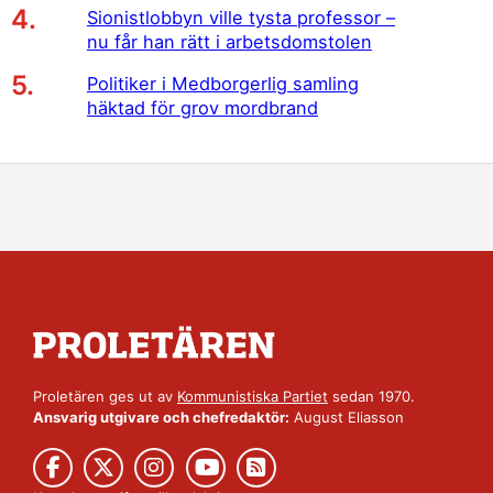
Sionistlobbyn ville tysta professor –
nu får han rätt i arbetsdomstolen
Politiker i Medborgerlig samling
häktad för grov mordbrand
Proletären ges ut av
Kommunistiska Partiet
sedan 1970.
Ansvarig utgivare och chefredaktör:
August Eliasson