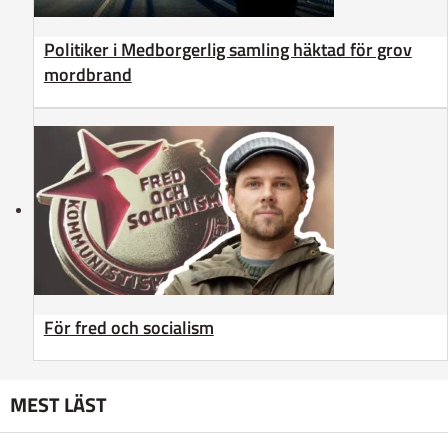
Politiker i Medborgerlig samling häktad för grov
mordbrand
För fred och socialism
MEST LÄST