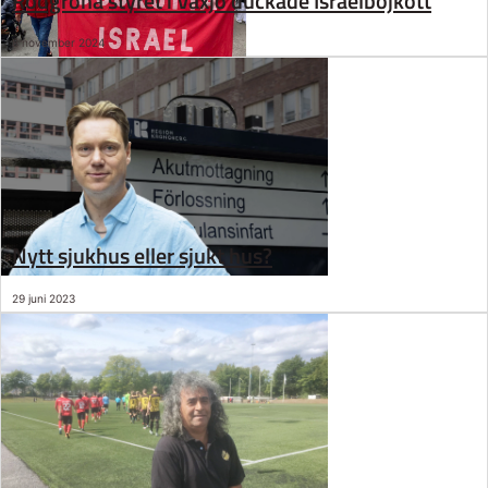
Rödgröna styret i Växjö duckade Israelbojkott
8 november 2024
Nytt sjukhus eller sjukt hus?
29 juni 2023