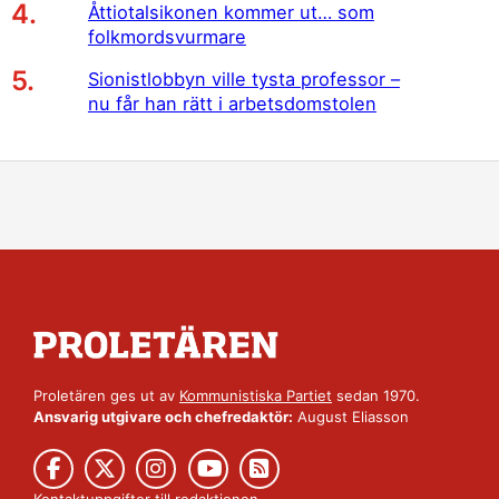
Åttiotalsikonen kommer ut… som
folkmordsvurmare
Sionistlobbyn ville tysta professor –
nu får han rätt i arbetsdomstolen
Proletären ges ut av
Kommunistiska Partiet
sedan 1970.
Ansvarig utgivare och chefredaktör:
August Eliasson
Kontaktuppgifter till redaktionen