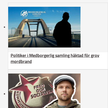
Politiker i Medborgerlig samling häktad för grov
mordbrand