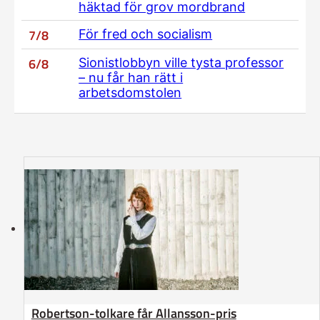
häktad för grov mordbrand
7/8
För fred och socialism
6/8
Sionistlobbyn ville tysta professor
– nu får han rätt i
arbetsdomstolen
Robertson-tolkare får Allansson-pris