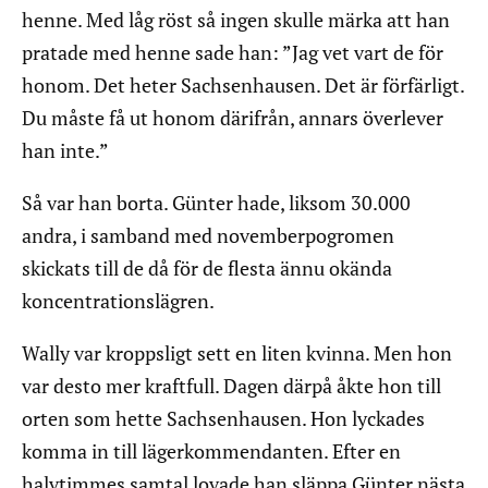
henne. Med låg röst så ingen skulle märka att han
pratade med henne sade han: ”Jag vet vart de för
honom. Det heter Sachsenhausen. Det är förfärligt.
Du måste få ut honom därifrån, annars överlever
han inte.”
Så var han borta. Günter hade, liksom 30.000
andra, i samband med novemberpogromen
skickats till de då för de flesta ännu okända
koncentrationslägren.
Wally var kroppsligt sett en liten kvinna. Men hon
var desto mer kraftfull. Dagen därpå åkte hon till
orten som hette Sachsenhausen. Hon lyckades
komma in till lägerkommendanten. Efter en
halvtimmes samtal lovade han släppa Günter nästa