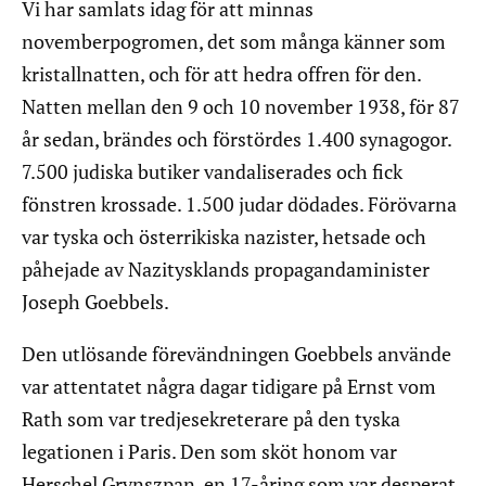
Vi har samlats idag för att minnas
novemberpogromen, det som många känner som
kristallnatten, och för att hedra offren för den.
Natten mellan den 9 och 10 november 1938, för 87
år sedan, brändes och förstördes 1.400 synagogor.
7.500 judiska butiker vandaliserades och fick
fönstren krossade. 1.500 judar dödades. Förövarna
var tyska och österrikiska nazister, hetsade och
påhejade av Nazitysklands propagandaminister
Joseph Goebbels.
Den utlösande förevändningen Goebbels använde
var attentatet några dagar tidigare på Ernst vom
Rath som var tredjesekreterare på den tyska
legationen i Paris. Den som sköt honom var
Herschel Grynszpan, en 17-åring som var desperat