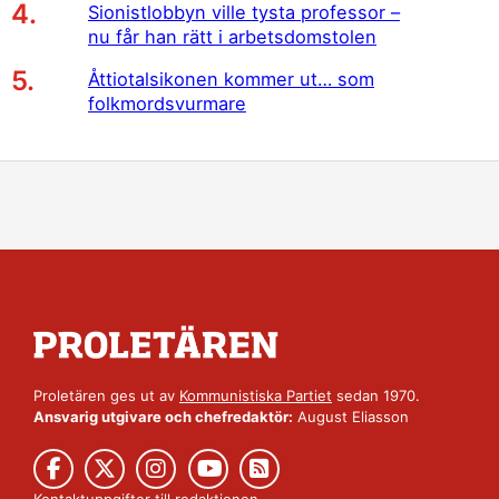
Sionistlobbyn ville tysta professor –
nu får han rätt i arbetsdomstolen
Åttiotalsikonen kommer ut… som
folkmordsvurmare
Proletären ges ut av
Kommunistiska Partiet
sedan 1970.
Ansvarig utgivare och chefredaktör:
August Eliasson
Kontaktuppgifter till redaktionen