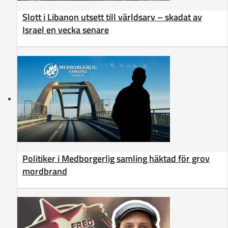
Slott i Libanon utsett till världsarv – skadat av
Israel en vecka senare
Politiker i Medborgerlig samling häktad för grov
mordbrand