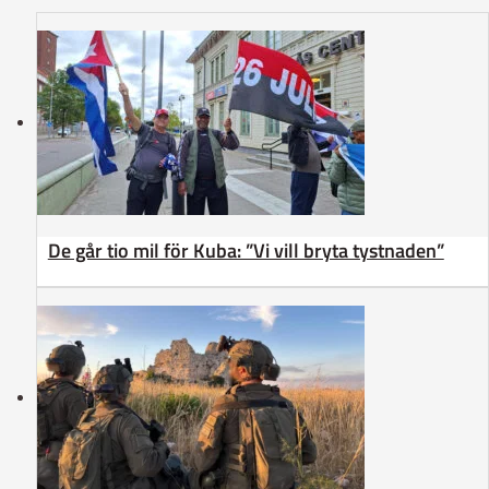
De går tio mil för Kuba: ”Vi vill bryta tystnaden”