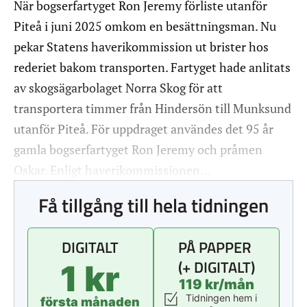
När bogserfartyget Ron Jeremy förliste utanför
Piteå i juni 2025 omkom en besättningsman. Nu
pekar Statens haverikommission ut brister hos
rederiet bakom transporten. Fartyget hade anlitats
av skogsägarbolaget Norra Skog för att
transportera timmer från Hindersön till Munksund
utanför Piteå. För uppdraget användes det 95 år
gamla bogserfartyget Ron Jeremy och pråmen
Oskar. Enligt haverikommissionen…
Få tillgång till hela tidningen
DIGITALT
PÅ PAPPER
(+ DIGITALT)
1 kr
119 kr/mån
Tidningen hem i
första månaden