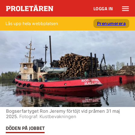
LOGGA IN
Lås upp hela webbplatsen
Prenumerera
Bogserfartyget Ron Jeremy förtöjt vid pråmen 31 maj
2025.
Fotograf:
Kustbevakningen
DÖDEN PÅ JOBBET