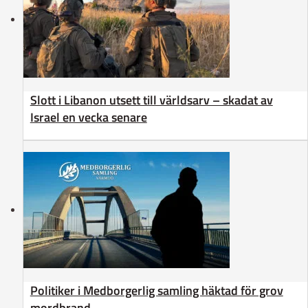
Slott i Libanon utsett till världsarv – skadat av
Israel en vecka senare
Politiker i Medborgerlig samling häktad för grov
mordbrand