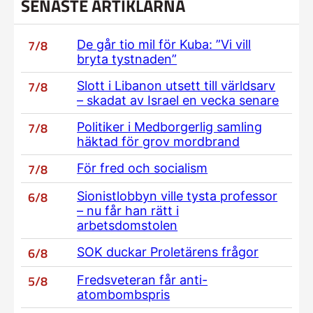
SENASTE ARTIKLARNA
7/8
De går tio mil för Kuba: ”Vi vill
bryta tystnaden”
7/8
Slott i Libanon utsett till världsarv
– skadat av Israel en vecka senare
7/8
Politiker i Medborgerlig samling
häktad för grov mordbrand
7/8
För fred och socialism
6/8
Sionistlobbyn ville tysta professor
– nu får han rätt i
arbetsdomstolen
6/8
SOK duckar Proletärens frågor
5/8
Fredsveteran får anti-
atombombspris