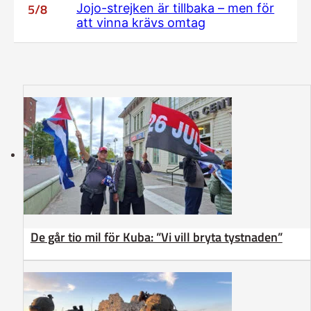
5/8
Jojo-strejken är tillbaka – men för
att vinna krävs omtag
De går tio mil för Kuba: ”Vi vill bryta tystnaden”