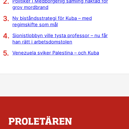
Politiker i Medborgerlig samling häktad för
grov mordbrand
Ny biståndsstrategi för Kuba – med
regimskifte som mål
Sionistlobbyn ville tysta professor – nu får
han rätt i arbetsdomstolen
Venezuela sviker Palestina – och Kuba