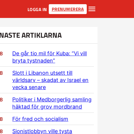
PRENUMERERA
LOGGA IN
NASTE ARTIKLARNA
/8
De går tio mil för Kuba: ”Vi vill
bryta tystnaden”
/8
Slott i Libanon utsett till
världsarv – skadat av Israel en
vecka senare
/8
Politiker i Medborgerlig samling
häktad för grov mordbrand
/8
För fred och socialism
/8
Sionistlobbyn ville tysta