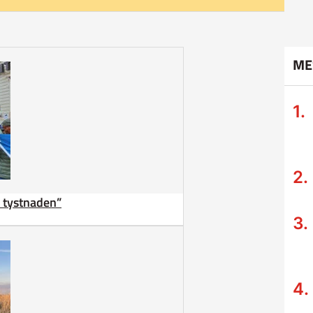
ME
ta tystnaden”