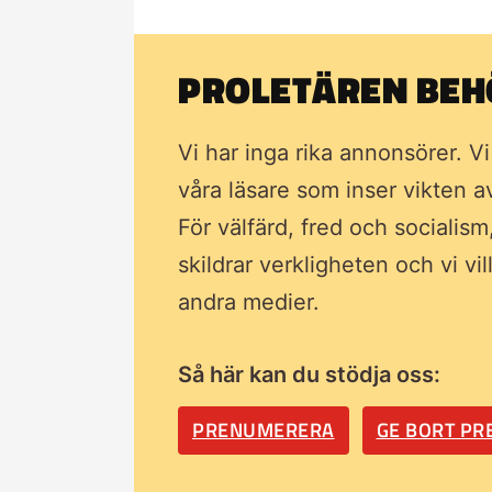
PROLETÄREN BEHÖ
Vi har inga rika annonsörer. V
våra läsare som inser vikten 
För välfärd, fred och socialism
skildrar verkligheten och vi vi
andra medier.
Så här kan du stödja oss:
PRENUMERERA
GE BORT P