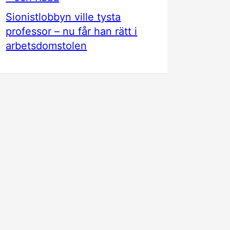
Sionistlobbyn ville tysta
professor – nu får han rätt i
arbetsdomstolen