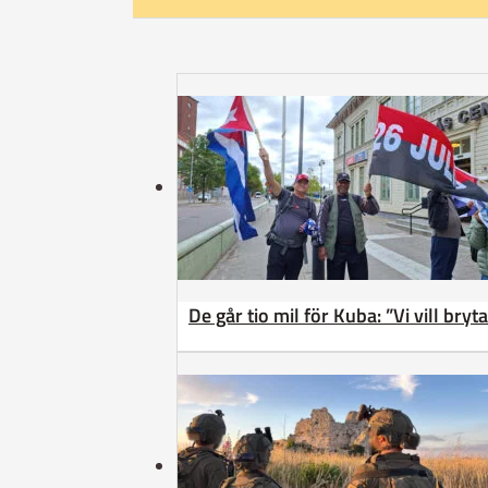
De går tio mil för Kuba: ”Vi vill bry