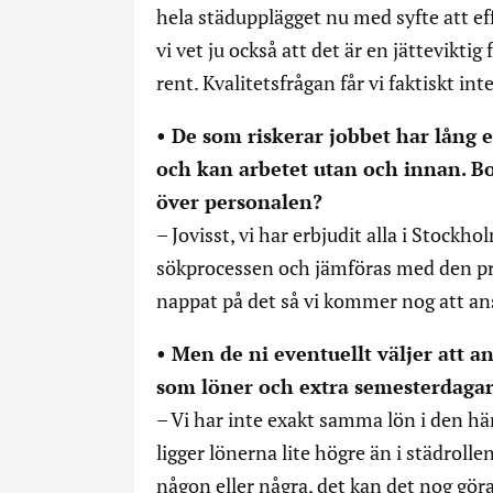
hela städupplägget nu med syfte att ef
vi vet ju också att det är en jättevikti
rent. Kvalitetsfrågan får vi faktiskt int
• De som riskerar jobbet har lång 
och kan arbetet utan och innan. Bor
över personalen?
– Jovisst, vi har erbjudit alla i Stock
sökprocessen och jämföras med den pro
nappat på det så vi kommer nog att anst
• Men de ni eventuellt väljer att a
som löner och extra semesterdaga
– Vi har inte exakt samma lön i den här
ligger lönerna lite högre än i städrolle
någon eller några, det kan det nog göra