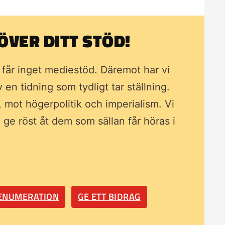
VER DITT STÖD!
i får inget mediestöd. Däremot har vi
av en tidning som
tydligt tar ställning.
, mot högerpolitik och imperialism. Vi
ll ge röst åt dem som sällan får höras i
RENUMERATION
GE ETT BIDRAG