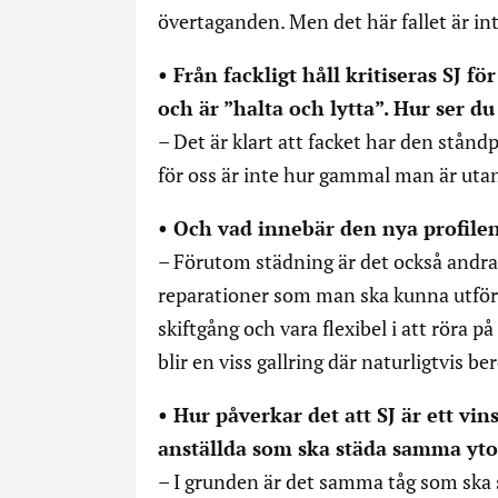
övertaganden. Men det här fallet är inte
• Från fackligt håll kritiseras SJ fö
och är ”halta och lytta”. Hur ser d
– Det är klart att facket har den stånd
för oss är inte hur gammal man är utan
• Och vad innebär den nya profile
– Förutom städning är det också andra
reparationer som man ska kunna utför
skiftgång och vara flexibel i att röra p
blir en viss gallring där naturligtvis 
• Hur påverkar det att SJ är ett vi
anställda som ska städa samma yto
– I grunden är det samma tåg som ska s