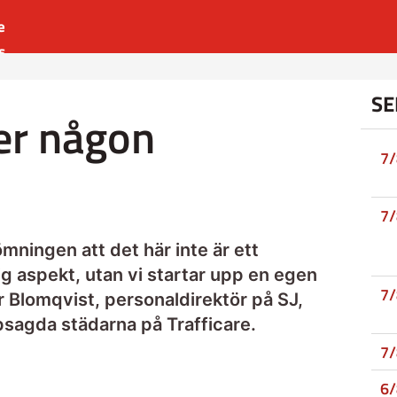
e
s
es
SE
r
ver någon
t
7
7
mningen att det här inte är ett
g aspekt, utan vi startar upp en egen
7
 Blomqvist, personaldirektör på SJ,
ppsagda städarna på Trafficare.
7
6