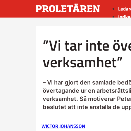
Ledar
Inrike
Utrik
Kultu
”Vi tar inte ö
Sport
Insän
verksamhet”
– Vi har gjort den samlade bedö
övertagande ur en arbetsrättsli
verksamhet. Så motiverar Peter
beslutet att inte anställa de u
WICTOR JOHANSSON