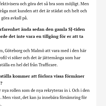
fektivisera och göra det så bra som möjligt. Men
g fråga mot kunden att det är städat och helt och
e göra avkall på.
erfarenhet ända sedan den gamla SJ-tiden
de det inte vara en tillgång för er att ta
holm, Göteborg och Malmö att vara med i den här
fil vi söker och det är jättemånga som har
älla en hel del från Trafficare.
nställa kommer att förlora vissa förmåner
r?
 nya rollen som de nya rekryteras in i. Och i den
n. Men visst, det kan ju innebära försämring för
.