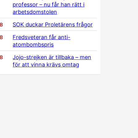
professor – nu får han rätt i
arbetsdomstolen
/8
SOK duckar Proletärens frågor
/8
Fredsveteran får anti-
atombombspris
/8
Jojo-strejken är tillbaka – men
för att vinna krävs omtag