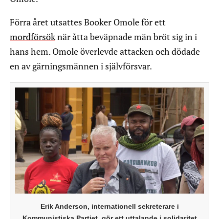
Förra året utsattes Booker Omole för ett
mordförsök
när åtta beväpnade män bröt sig in i
hans hem. Omole överlevde attacken och dödade
en av gärningsmännen i självförsvar.
Erik Anderson, internationell sekreterare i
Kommunistiska Partiet, gör ett uttalande i solidaritet