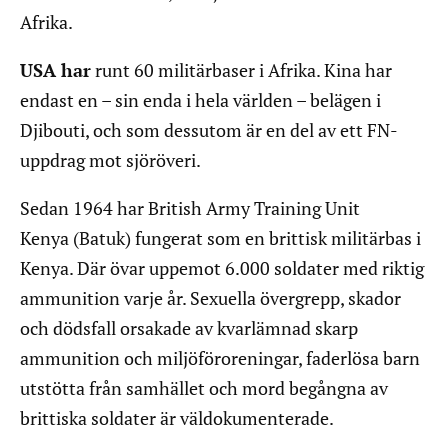
Afrika.
USA har
runt 60 militärbaser i Afrika. Kina har
endast en – sin enda i hela världen – belägen i
Djibouti, och som dessutom är en del av ett FN-
uppdrag mot sjöröveri.
Sedan 1964 har British Army Training Unit
Kenya (Batuk) fungerat som en brittisk militärbas i
Kenya. Där övar uppemot 6.000 soldater med riktig
ammunition varje år. Sexuella övergrepp, skador
och dödsfall orsakade av kvarlämnad skarp
ammunition och miljöföroreningar, faderlösa barn
utstötta från samhället och mord begångna av
brittiska soldater är väldokumenterade.