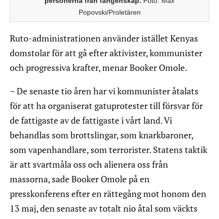
personerna från fångenskap.
Foto: Max
Popovski/Proletären
Ruto-administrationen använder istället Kenyas
domstolar för att gå efter aktivister, kommunister
och progressiva krafter, menar Booker Omole.
– De senaste tio åren har vi kommunister åtalats
för att ha organiserat gatuprotester till försvar för
de fattigaste av de fattigaste i vårt land. Vi
behandlas som brottslingar, som knarkbaroner,
som vapenhandlare, som terrorister. Statens taktik
är att svartmåla oss och alienera oss från
massorna, sade Booker Omole på en
presskonferens efter en rättegång mot honom den
13 maj, den senaste av totalt nio åtal som väckts