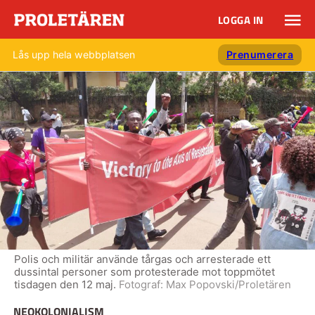
LOGGA IN
Lås upp hela webbplatsen
Prenumerera
Polis och militär använde tårgas och arresterade ett
dussintal personer som protesterade mot toppmötet
tisdagen den 12 maj.
Fotograf:
Max Popovski/Proletären
NEOKOLONIALISM