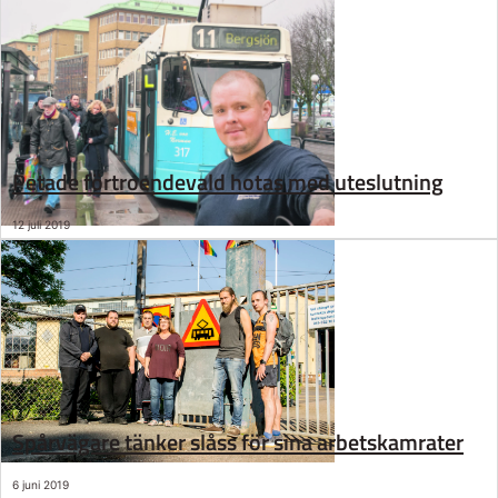
Petade förtroendevald hotas med uteslutning
12 juli 2019
Spårvägare tänker slåss för sina arbetskamrater
6 juni 2019