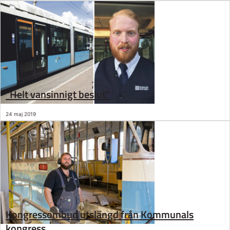
”Helt vansinnigt beslut”
24 maj 2019
Kongressombud utslängd från Kommunals
kongress