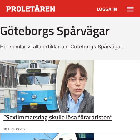
LOGGA IN
Göteborgs Spårvägar
Här samlar vi alla artiklar om Göteborgs Spårvägar.
”Sextimmarsdag skulle lösa förarbristen”
10 augusti 2023