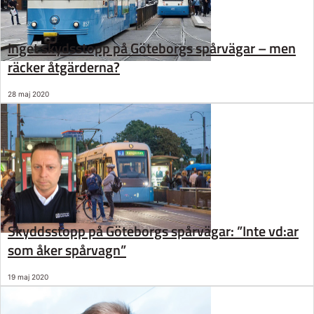
Inget skydsstopp på Göteborgs spårvägar – men
räcker åtgärderna?
28 maj 2020
Skyddsstopp på Göteborgs spårvägar: ”Inte vd:ar
som åker spårvagn”
19 maj 2020