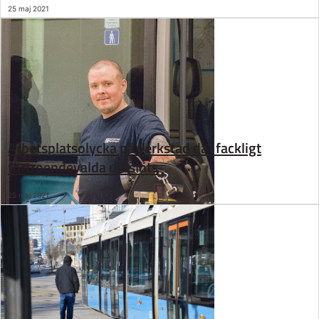
25 maj 2021
Arbetsplatsolycka på verkstad där fackligt
förtroendevalda uteslöts
25 maj 2021