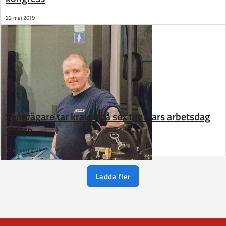
22 maj 2019
Spårvägare tar kravet på sex timmars arbetsdag
vidare
21 januari 2019
Ladda fler