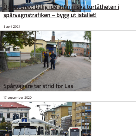
Öppet brev: Dålig idé att minska turtätheten i
spårvagnstrafiken – bygg ut istället!
8 april 2021
Spårvägare tar strid för Las
17 september 2020