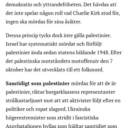
demokratin och yttrandefriheten. Det hävdas att
det inte spelar någon roll vad Charlie Kirk stod för,
ingen ska mördas för sina åsikter.
Denna princip tycks dock inte gälla palestinier.
Israel har systematiskt mördat och förföljt
palestinier ända sedan statens bildande 1948. Efter
det palestinska motståndets motoffensiv den 7
oktober har det utvecklats till ett folkmord.
Samtidigt som palestinier
mördas för att de är
palestinier, riktar borgarklassens representanter
strålkastarljuset mot att att aktivister följt efter en
politiker och ropat slagord. Ukrainska
högerextremister som stridit i fascistiska
Azovbataljonen hyllas som hjältar samtidigt som