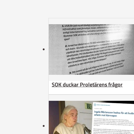
SOK duckar Proletärens frågor