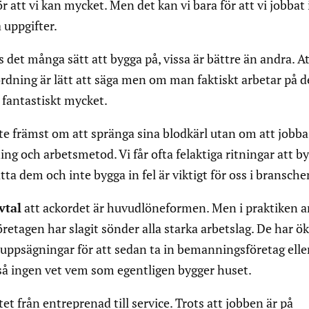
 att vi kan mycket. Men det kan vi bara för att vi jobbat i
 uppgifter.
s det många sätt att bygga på, vissa är bättre än andra. A
 ordning är lätt att säga men om man faktiskt arbetar på d
 fantastiskt mycket.
te främst om att spränga sina blodkärl utan om att jobba 
ning och arbetsmetod. Vi får ofta felaktiga ritningar att b
ätta dem och inte bygga in fel är viktigt för oss i bransche
vtal
att ackordet är huvudlöneformen. Men i praktiken a
öretagen har slagit sönder alla starka arbetslag. De har ö
ppsägningar för att sedan ta in bemanningsföretag eller
så ingen vet vem som egentligen bygger huset.
et från entreprenad till service. Trots att jobben är på