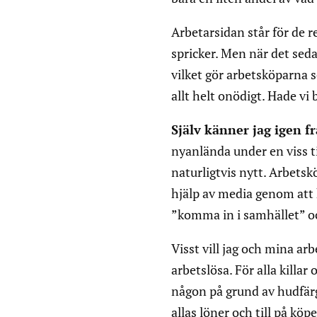
Arbetarsidan står för de r
spricker. Men när det sed
vilket gör arbetsköparna 
allt helt onödigt. Hade vi 
Själv känner jag igen f
nyanlända under en viss ti
naturligtvis nytt. Arbetsk
hjälp av media genom att ko
”komma in i samhället” oc
Visst vill jag och mina ar
arbetslösa. För alla killa
någon på grund av hudfärg 
allas löner och till på köpet