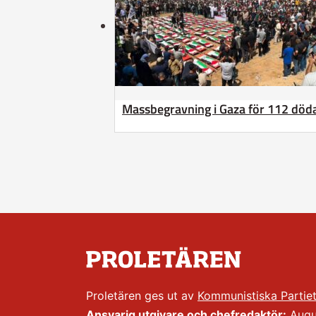
Massbegravning i Gaza för 112 döda
Proletären ges ut av
Kommunistiska Partie
Ansvarig utgivare och chefredaktör:
Augus