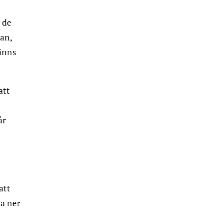
 de
an,
känns
att
år
att
sa ner