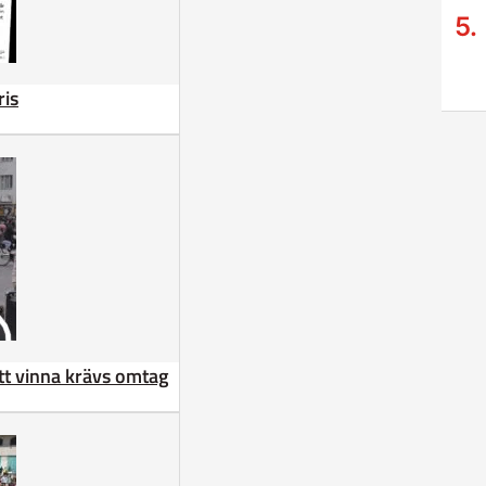
ris
att vinna krävs omtag