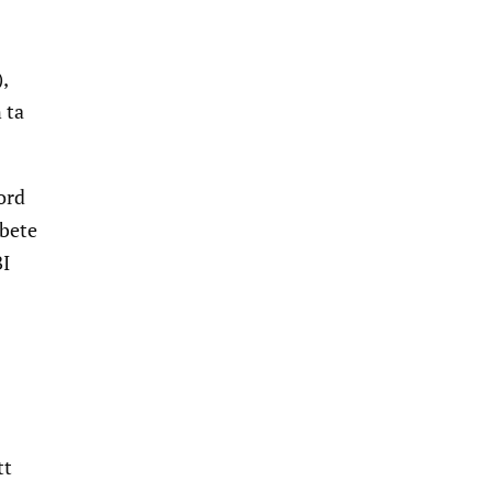
,
 ta
ord
rbete
BI
tt