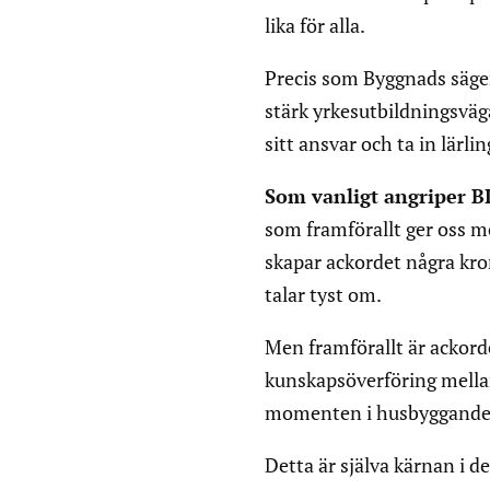
lika för alla.
Precis som Byggnads säge
stärk yrkesutbildningsväg
sitt ansvar och ta in lärl
Som vanligt angriper B
som framförallt ger oss m
skapar ackordet några kron
talar tyst om.
Men framförallt är ackor
kunskapsöverföring mellan 
momenten i husbyggande
Detta är själva kärnan i d