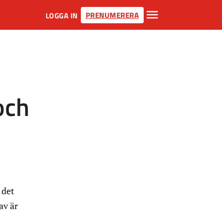
PRENUMERERA
LOGGA IN
och
 det
av är