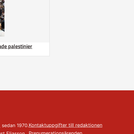
de palestinier
Kontaktuppgifter till redaktionen
t
sedan 1970.
Prenumerationsärenden
t Eliasson