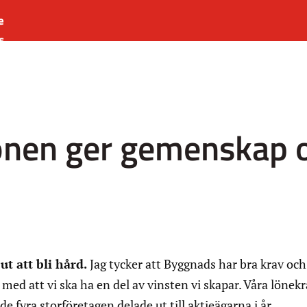
e
s
es
r
t
önen ger gemenskap 
ut att bli hård.
Jag tycker att Byggnads har bra krav och
 med att vi ska ha en del av vinsten vi skapar. Våra lönekr
de fyra storföretagen delade ut till aktieägarna i år.