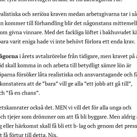
ealistiska och seriösa kraven medan arbetsgivarna tar i så
an kommer till förhandling blir det någonstans mittemell
som givna vinnare. Med det fackliga löftet i bakhuvudet 
bara varit eniga hade vi inte behövt förlora ett enda krav.
rågorna
i årets avtalsrörelse från tidigare, men kravet på 
d skall komma in och arbeta till betydligt sämre lön är
öparna försöker låta realistiska och ansvarstagande och f
nstatera att de ”bara” vill ge alla ”ett jobb att gå till”,
h ”få en chans”.
betskamrater också det. MEN vi vill det för alla unga och
r och tjejer som drömmer om att få bli byggare. Men aldrig 
eller härkomst skall få bli ett b-lag och genom det pres
 få förtur till detta. Nix,