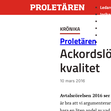
Ledar
Inrike
Utrik
KRÖNIKA
Kultu
Sport
Proletären
Insän
Ackordsl
kvalitet
10 mars 2016
Avtalsrörelsen 2016 ser 
är bra att vi argumenterar
bara en liten andel av vad 