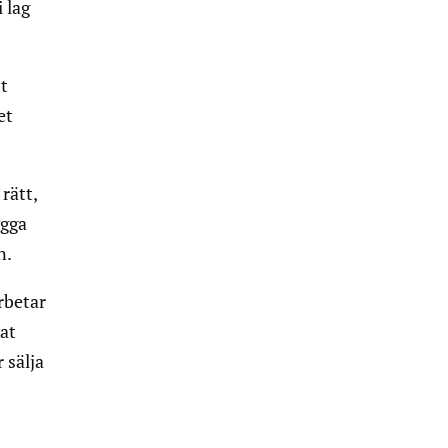
 lag
tt
et
rätt,
ygga
n.
rbetar
kat
 sälja