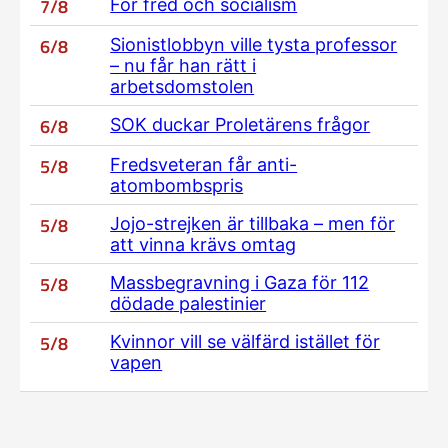
7/8
För fred och socialism
6/8
Sionistlobbyn ville tysta professor
– nu får han rätt i
arbetsdomstolen
6/8
SOK duckar Proletärens frågor
5/8
Fredsveteran får anti-
atombombspris
5/8
Jojo-strejken är tillbaka – men för
att vinna krävs omtag
5/8
Massbegravning i Gaza för 112
dödade palestinier
5/8
Kvinnor vill se välfärd istället för
vapen