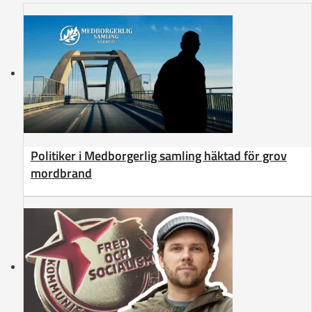
Politiker i Medborgerlig samling häktad för grov
mordbrand