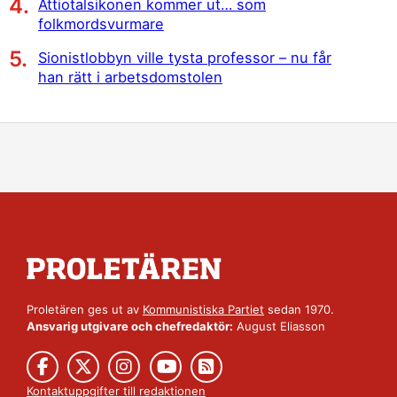
Åttiotalsikonen kommer ut… som
folkmordsvurmare
Sionistlobbyn ville tysta professor – nu får
han rätt i arbetsdomstolen
Proletären ges ut av
Kommunistiska Partiet
sedan 1970.
Ansvarig utgivare och chefredaktör:
August Eliasson
Kontaktuppgifter till redaktionen