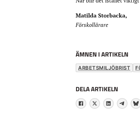
När blir det istället vikt
Matilda Storbacka,
Förskollärare
ÄMNEN I ARTIKELN
ARBETSMILJÖBRIST
F
DELA ARTIKELN