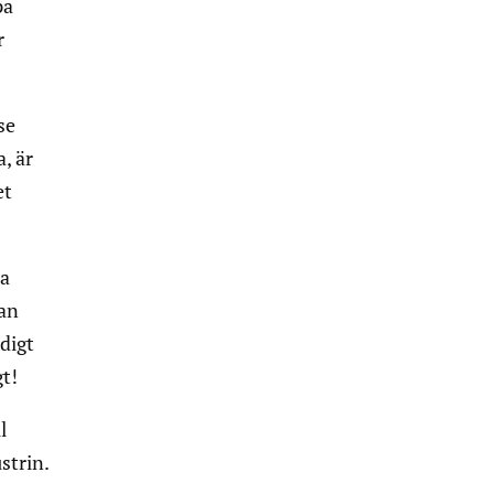
pa
r
se
, är
et
ja
kan
digt
gt!
l
strin.