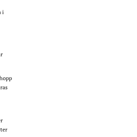
 i
ar
i hopp
eras
er
yter