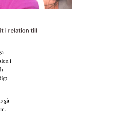
i relation till
ga
alen i
ch
digt
s gå
om.