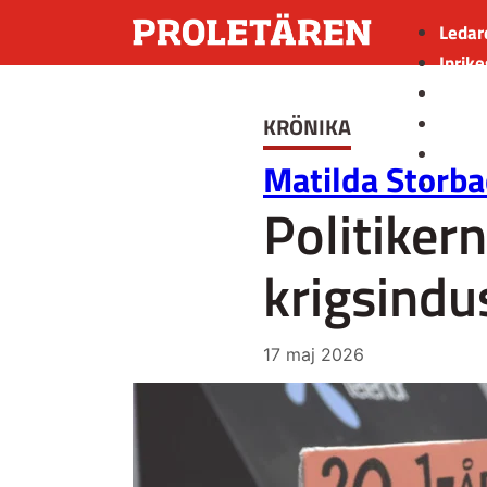
Ledar
Inrike
Utrik
KRÖNIKA
Kultu
Sport
Matilda Storba
Insän
Politiker
krigsindu
17 maj 2026