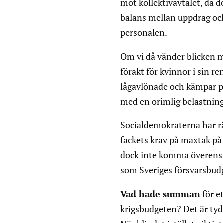
mot kollektivavtalet, då de
balans mellan uppdrag och 
personalen.
Om vi då vänder blicken mo
förakt för kvinnor i sin r
lågavlönade och kämpar på
med en orimlig belastning
Socialdemokraterna har räk
fackets krav på maxtak på
dock inte komma överens 
som Sveriges försvarsbudge
Vad hade summan
för et
krigsbudgeten? Det är tydl