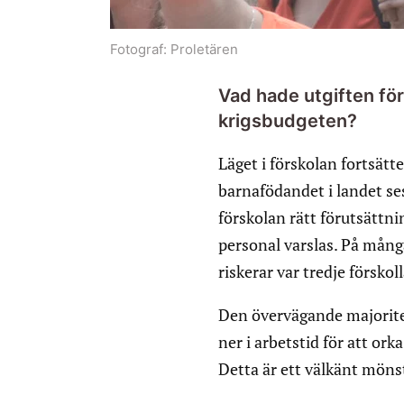
Fotograf:
Proletären
Vad hade utgiften för 
krigsbudgeten?
Läget i förskolan fortsätte
barnafödandet i landet ses
förskolan rätt förutsättni
personal varslas. På många
riskerar var tredje försko
Den övervägande majorite
ner i arbetstid för att o
Detta är ett välkänt mönst