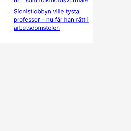
ut… som folkmordsvurmare
Sionistlobbyn ville tysta
professor – nu får han rätt i
arbetsdomstolen