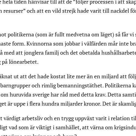
 hela tiden hänvisar till att de ”följer processen i att ska
resurser” och att en vild strejk hade varit till nackdel fö
t politikerna (som är fullt medvetna om läget) så får vi 
enaste form. Kvinnorna som jobbar i välfärden mår inte bra
 med att jonglera familj och det obetalda hushållsarbet
 på lönearbetet.
nat ut att det hade kostat lite mer än en miljard att föl
 barngrupper och rimlig bemanningstäthet. Politikerna 
om huruvida sverige har råd med detta krav. Detta samti
t är uppe i flera hundra miljarder kronor. Det är skamli
t värdigt arbetsliv och en trygg uppväxt varit i relation til
igt vad som är viktigt i samhället, att värna om krigsindu