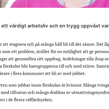
ett värdigt arbetsliv och en trygg uppväxt varit 
r att stagnera och på många håll bli till det sämre. Det lå
 som ett problem, istället för en möjlighet att ge person
ngar att genomföra sitt uppdrag. Avdelningar slås ihop o
 förskolor blir barngrupperna till och med större. Samti
llärare i flera kommuner att bli av med jobbet.
ten som jobbar inom förskolan är kvinnor. Många tvinga
rka med tillvaron och många drabbas av utmattningssyndr
er i de flesta välfärdsyrken.