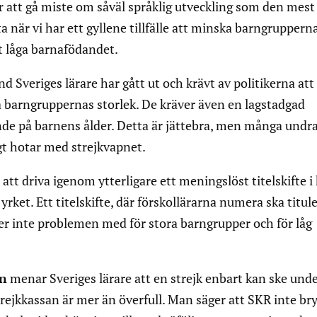
r
att gå miste om såväl språklig utveckling som den mest
a när vi har ett gyllene tillfälle att minska barngrupperna
det låga barnafödandet.
d Sveriges lärare har gått ut och krävt av politikerna att
å barngruppernas storlek. De kräver även en lagstadgad
 på barnens ålder. Detta är jättebra, men många undr
gt hotar med strejkvapnet.
t att driva igenom ytterligare ett meningslöst titelskifte 
rket. Ett titelskifte, där förskollärarna numera ska titul
ser inte problemen med för stora barngrupper och för låg
en
menar Sveriges lärare att en strejk enbart kan ske und
strejkkassan är mer än överfull. Man säger att SKR inte br