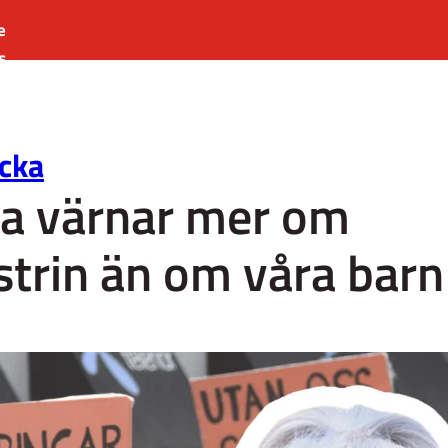
e
s
es
r
cka
t
na värnar mer om
strin än om våra barn