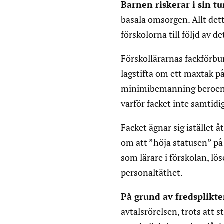
Barnen riskerar i sin tu
basala omsorgen. Allt dett
förskolorna till följd av 
Förskollärarnas fackförbun
lagstifta om ett maxtak p
minimibemanning beroende
varför facket inte samtidi
Facket ägnar sig istället å
om att ”höja statusen” på y
som lärare i förskolan, lö
personaltäthet.
På grund av fredsplikt
avtalsrörelsen, trots att 