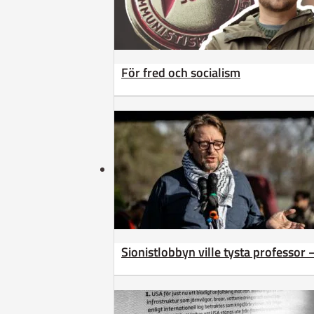
För fred och socialism
Sionistlobbyn ville tysta professor 