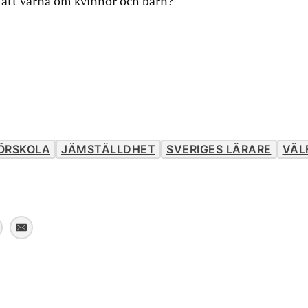
igt att värna om kvinnor och barn?
ÖRSKOLA
JÄMSTÄLLDHET
SVERIGES LÄRARE
VÄL