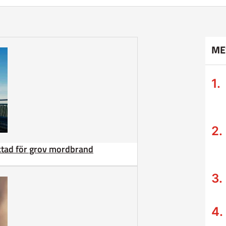
ME
äktad för grov mordbrand