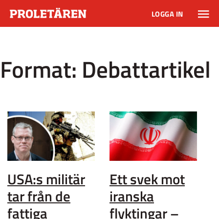
LOGGA IN
Format:
Debattartikel
USA:s militär
Ett svek mot
tar från de
iranska
fattiga
flyktingar –