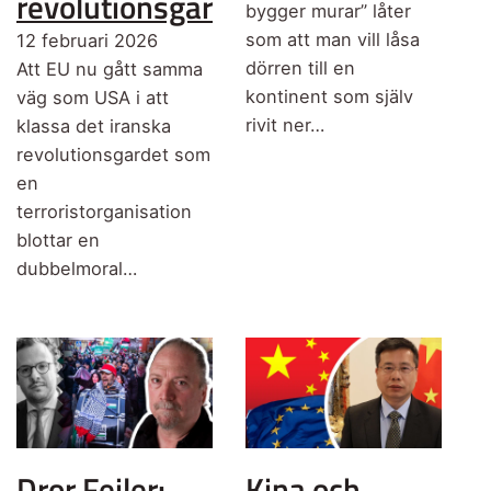
revolutionsgarde
bygger murar” låter
som att man vill låsa
12 februari 2026
dörren till en
Att EU nu gått samma
kontinent som själv
väg som USA i att
rivit ner…
klassa det iranska
revolutionsgardet som
en
terroristorganisation
blottar en
dubbelmoral…
Dror Feiler:
Kina och