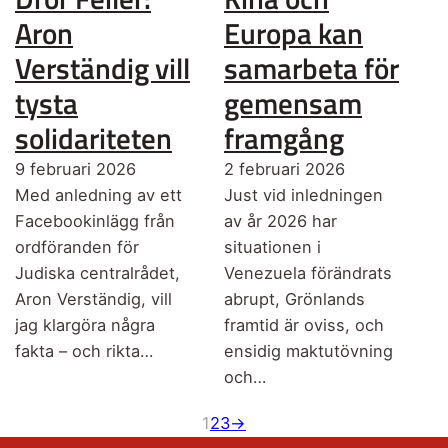
Aron
Europa kan
Verständig vill
samarbeta för
tysta
gemensam
solidariteten
framgång
9 februari 2026
2 februari 2026
Med anledning av ett
Just vid inledningen
Facebookinlägg från
av år 2026 har
ordföranden för
situationen i
Judiska centralrådet,
Venezuela förändrats
Aron Verständig, vill
abrupt, Grönlands
jag klargöra några
framtid är oviss, och
fakta – och rikta…
ensidig maktutövning
och…
1
2
3
→