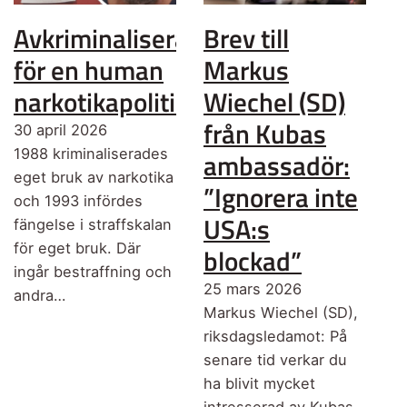
Avkriminalisera
Brev till
för en human
Markus
narkotikapolitik
Wiechel (SD)
från Kubas
30 april 2026
1988 kriminaliserades
ambassadör:
eget bruk av narkotika
”Ignorera inte
och 1993 infördes
USA:s
fängelse i straffskalan
för eget bruk. Där
blockad”
ingår bestraffning och
25 mars 2026
andra…
Markus Wiechel (SD),
riksdagsledamot: På
senare tid verkar du
ha blivit mycket