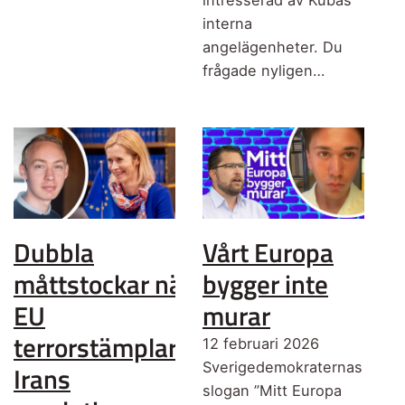
intresserad av Kubas
interna
angelägenheter. Du
frågade nyligen…
Dubbla
Vårt Europa
måttstockar när
bygger inte
EU
murar
terrorstämplar
12 februari 2026
Sverigedemokraternas
Irans
slogan ”Mitt Europa