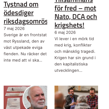
Tystnad om
för fred – mot
ödesdiger
Nato, DCA och
riksdagsomröstning
krigshets!
7 maj 2026
6 maj 2026
Sverige är en frontstat
Vi lever i en mörk tid
mot Ryssland, den av
med krig, konflikter
väst utpekade eviga
och mänsklig tragedi.
fienden. Nu räcker det
Krigen har sin grund i
inte med att vi ska…
den kapitalistiska
utvecklingen…