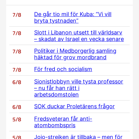
7/8
De går tio mil för Kuba: ”Vi vill
bryta tystnaden”
7/8
Slott i Libanon utsett till världsarv
– skadat av Israel en vecka senare
7/8
Politiker i Medborgerlig samling
häktad för grov mordbrand
7/8
För fred och socialism
6/8
Sionistlobbyn ville tysta professor
– nu får han rätt i
arbetsdomstolen
6/8
SOK duckar Proletärens frågor
5/8
Fredsveteran får anti-
atombombspris
5/8
Jojo-strejken är tillbaka – men för