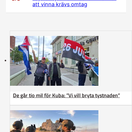
att vinna krävs omtag
De går tio mil för Kuba: ”Vi vill bryta tystnaden”