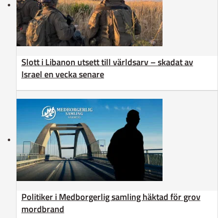
Slott i Libanon utsett till världsarv – skadat av
Israel en vecka senare
Politiker i Medborgerlig samling häktad för grov
mordbrand