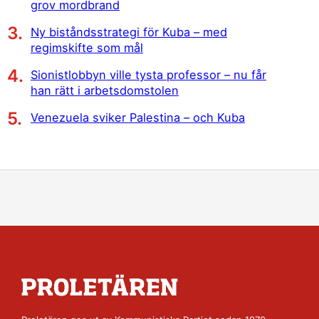
grov mordbrand
Ny biståndsstrategi för Kuba – med
regimskifte som mål
Sionistlobbyn ville tysta professor – nu får
han rätt i arbetsdomstolen
Venezuela sviker Palestina – och Kuba