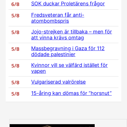
6/8
SOK duckar Proletärens frågor
5/8
Fredsveteran får anti-
atombombspris
5/8
Jojo-strejken är tillbaka – men för
att vinna krävs omtag
5/8
Massbegravning i Gaza för 112
dödade palestinier
5/8
Kvinnor vill se välfärd istället för
vapen
5/8
Vulgariserad valrörelse
5/8
15-åring kan dömas för ”horsnut”