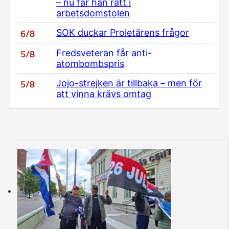
– nu får han rätt i
arbetsdomstolen
6/8
SOK duckar Proletärens frågor
5/8
Fredsveteran får anti-
atombombspris
5/8
Jojo-strejken är tillbaka – men för
att vinna krävs omtag