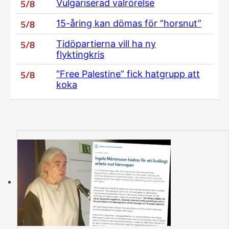
5/8
Vulgariserad valrörelse
5/8
15-åring kan dömas för ”horsnut”
5/8
Tidöpartierna vill ha ny
flyktingkris
5/8
”Free Palestine” fick hatgrupp att
koka