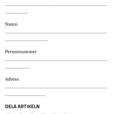
…………………………………………………………………
……………..
Namn
…………………………………………………………………
…………………………..
Personnummer
…………………………………………………………………
………………
Adress
…………………………………………………………………
…………………………
DELA ARTIKELN