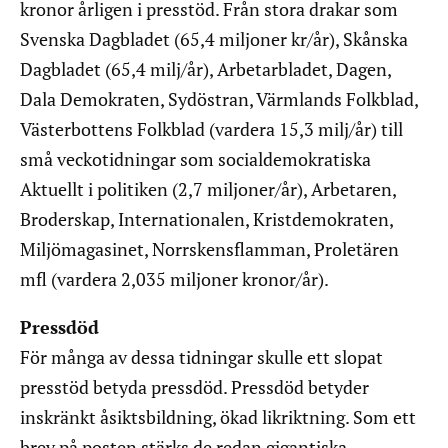
kronor årligen i presstöd. Från stora drakar som
Svenska Dagbladet (65,4 miljoner kr/år), Skånska
Dagbladet (65,4 milj/år), Arbetarbladet, Dagen,
Dala Demokraten, Sydöstran, Värmlands Folkblad,
Västerbottens Folkblad (vardera 15,3 milj/år) till
små veckotidningar som socialdemokratiska
Aktuellt i politiken (2,7 miljoner/år), Arbetaren,
Broderskap, Internationalen, Kristdemokraten,
Miljömagasinet, Norrskensflamman, Proletären
mfl (vardera 2,035 miljoner kronor/år).
Pressdöd
För många av dessa tidningar skulle ett slopat
presstöd betyda pressdöd. Pressdöd betyder
inskränkt åsiktsbildning, ökad likriktning. Som ett
brev på posten stärks de redan gigantiska