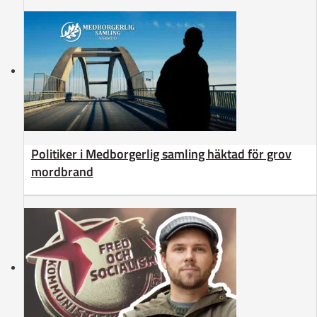
Politiker i Medborgerlig samling häktad för grov
mordbrand