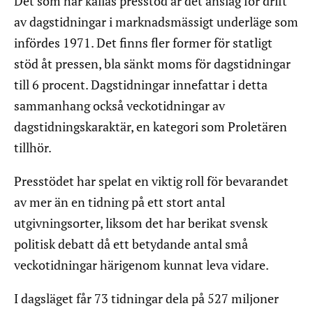
Det som här kallas presstöd är det anslag för drift
av dagstidningar i marknadsmässigt underläge som
infördes 1971. Det finns fler former för statligt
stöd åt pressen, bla sänkt moms för dagstidningar
till 6 procent. Dagstidningar innefattar i detta
sammanhang också veckotidningar av
dagstidningskaraktär, en kategori som Proletären
tillhör.
Presstödet har spelat en viktig roll för bevarandet
av mer än en tidning på ett stort antal
utgivningsorter, liksom det har berikat svensk
politisk debatt då ett betydande antal små
veckotidningar härigenom kunnat leva vidare.
I dagsläget får 73 tidningar dela på 527 miljoner