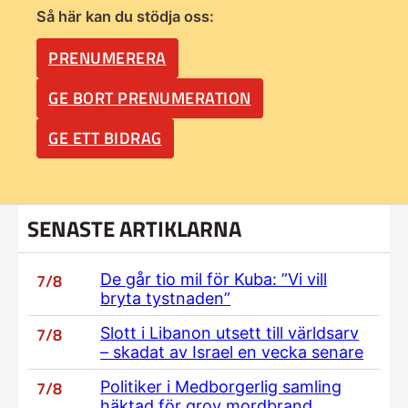
Så här kan du stödja oss:
PRENUMERERA
GE BORT PRENUMERATION
GE ETT BIDRAG
SENASTE ARTIKLARNA
7/8
De går tio mil för Kuba: ”Vi vill
bryta tystnaden”
7/8
Slott i Libanon utsett till världsarv
– skadat av Israel en vecka senare
7/8
Politiker i Medborgerlig samling
häktad för grov mordbrand