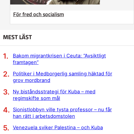
För fred och socialism
MEST LÄST
Bakom migrantkrisen i Ceuta: ”Avsiktligt
framtagen”
Politiker i Medborgerlig samling häktad för
grov mordbrand
Ny biståndsstrategi för Kuba – med
regimskifte som mål
Sionistlobbyn ville tysta professor – nu får
han rätt i arbetsdomstolen
Venezuela sviker Palestina – och Kuba